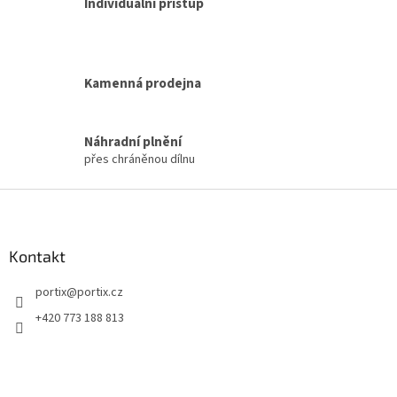
k
Individuální přístup
y
v
ý
p
Kamenná prodejna
i
s
u
Náhradní plnění
přes chráněnou dílnu
Z
á
p
a
Kontakt
t
portix
@
portix.cz
í
+420 773 188 813