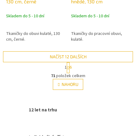
130 cm, černé
hnědé, 130 cm
Skladem do 5 - 10 dní
Skladem do 5 - 10 dní
Tkaničky do obuvi kulaté, 130
Tkaničky do pracovní obuvi,
cm, černé.
kulaté.
NAČÍST 12 DALŠÍCH
S
1
6
t
O
r
71
položek celkem
v
á
l
NAHORU
n
á
k
d
o
v
a
á
c
12 let na trhu
n
í
í
p
r
v