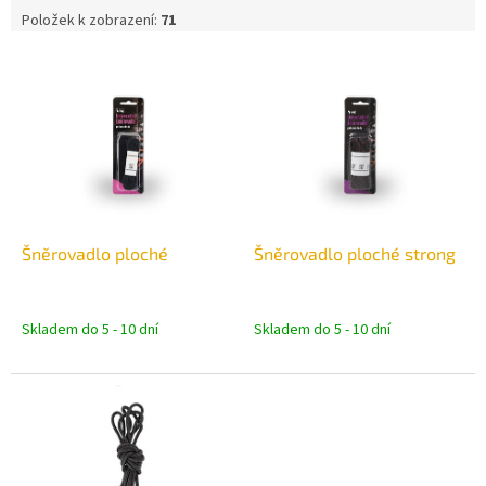
Položek k zobrazení:
71
V
ý
p
i
s
p
r
o
d
Šněrovadlo ploché
Šněrovadlo ploché strong
u
k
t
Skladem do 5 - 10 dní
Skladem do 5 - 10 dní
ů