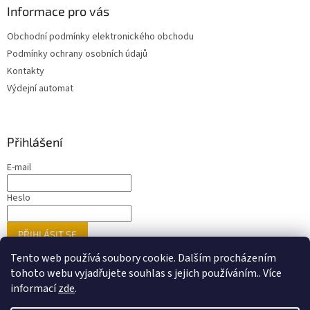
Informace pro vás
Obchodní podmínky elektronického obchodu
Podmínky ochrany osobních údajů
Kontakty
Výdejní automat
Přihlášení
E-mail
Heslo
PŘIHLÁSIT SE
Nová registrace
Zapomenuté heslo
Tento web používá soubory cookie. Dalším procházením
tohoto webu vyjadřujete souhlas s jejich používáním.. Více
informací
zde
.