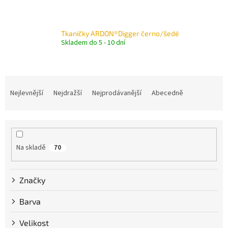
Tkaničky ARDON®Digger černo/šedé
Skladem do 5 - 10 dní
Ř
a
Nejlevnější
Nejdražší
Nejprodávanější
Abecedně
z
e
n
í
p
Na skladě
70
r
o
Značky
d
u
Barva
k
t
Velikost
ů