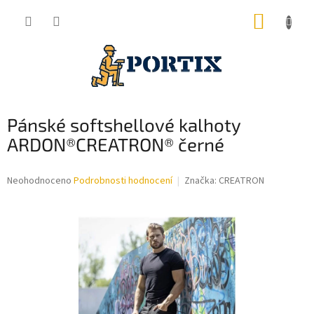
Přejít
NÁKUP
na
obsah
KOŠÍK
Pánské softshellové kalhoty
ARDON®CREATRON® černé
Průměrné
Neohodnoceno
Podrobnosti hodnocení
Značka:
CREATRON
hodnocení
produktu
je
0,0
z
5
hvězdiček.