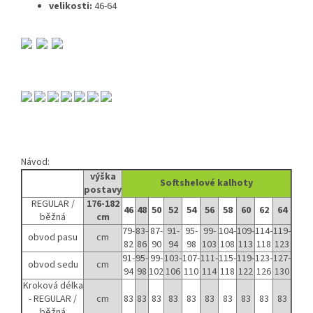
velikosti:
46-64
Návod:
výška
Softshelové kalhoty
postavy
REGULAR /
176-182
46
48
50
52
54
56
58
60
62
64
běžná
cm
79-
83-
87-
91-
95-
99-
104-
109-
114-
119-
obvod pasu
cm
82
86
90
94
98
103
108
113
118
123
91-
95-
99-
103-
107-
111-
115-
119-
123-
127-
obvod sedu
cm
94
98
102
106
110
114
118
122
126
130
Kroková délka
- REGULAR /
cm
83
83
83
83
83
83
83
83
83
83
běžná