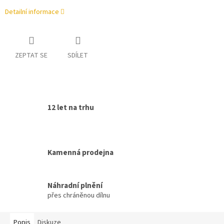
Detailní informace
ZEPTAT SE
SDÍLET
12 let na trhu
Kamenná prodejna
Náhradní plnění
přes chráněnou dílnu
Popis
Diskuze