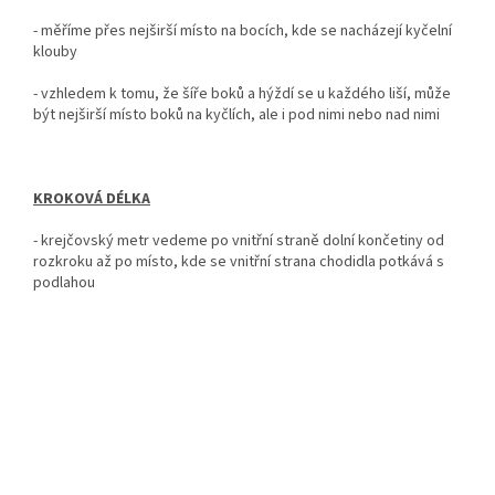
-
měříme přes nejširší místo na bocích, kde se nacházejí kyčelní
klouby
- vzhledem k tomu, že šíře boků a hýždí se u každého liší, může
být nejširší místo boků na kyčlích, ale i pod nimi nebo nad nimi
KROKOVÁ DÉLKA
-
krejčovský metr vedeme po vnitřní straně dolní končetiny od
rozkroku až po místo, kde se vnitřní strana chodidla potkává s
podlahou