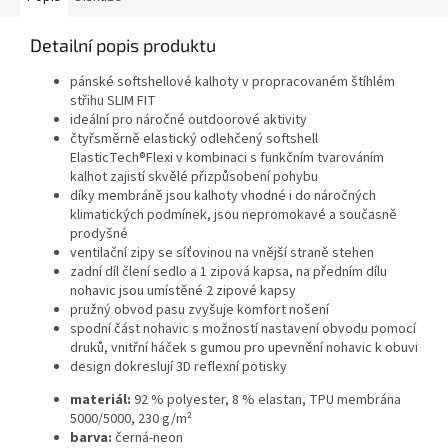
Detailní popis produktu
pánské softshellové kalhoty v propracovaném štíhlém
střihu SLIM FIT
ideální pro náročné outdoorové aktivity
čtyřsměrně elastický odlehčený softshell
ElasticTech®Flexi v kombinaci s funkčním tvarováním
kalhot zajistí skvělé přizpůsobení pohybu
díky membráně jsou kalhoty vhodné i do náročných
klimatických podmínek, jsou nepromokavé a současně
prodyšné
ventilační zipy se síťovinou na vnější straně stehen
zadní díl člení sedlo a 1 zipová kapsa, na předním dílu
nohavic jsou umístěné 2 zipové kapsy
pružný obvod pasu zvyšuje komfort nošení
spodní část nohavic s možností nastavení obvodu pomocí
druků, vnitřní háček s gumou pro upevnění nohavic k obuvi
design dokreslují 3D reflexní potisky
materiál:
92 % polyester, 8 % elastan, TPU membrána
5000/5000, 230 g/m²
barva:
černá-neon