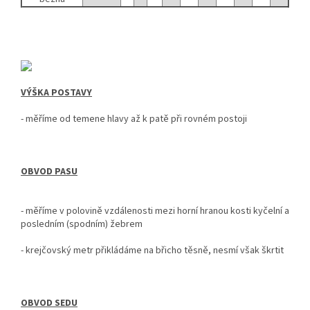
VÝŠKA POSTAVY
- měříme od temene hlavy až k patě při rovném postoji
OBVOD PASU
- měříme v polovině vzdálenosti mezi horní hranou kosti kyčelní a
posledním (spodním) žebrem
- krejčovský metr
přikládáme na břicho těsně, nesmí však škrtit
OBVOD SEDU