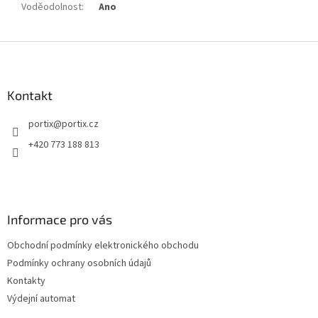
Voděodolnost
:
Ano
Z
á
p
a
Kontakt
t
portix
@
portix.cz
í
+420 773 188 813
Informace pro vás
Obchodní podmínky elektronického obchodu
Podmínky ochrany osobních údajů
Kontakty
Výdejní automat