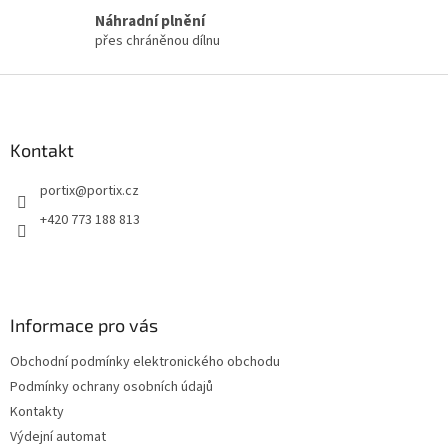
i
Náhradní plnění
s
přes chráněnou dílnu
u
Z
á
p
a
Kontakt
t
portix
@
portix.cz
í
+420 773 188 813
Informace pro vás
Obchodní podmínky elektronického obchodu
Podmínky ochrany osobních údajů
Kontakty
Výdejní automat