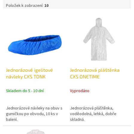
Položek k zobrazení:
10
V
ý
p
i
s
p
r
o
d
Jednorázové igelitové
Jednorázová pláštěnka
u
návleky CXS TONK
CXS ONETIME
k
t
Skladem do 5 - 10 dní
Vyprodáno
ů
Jednorázové návleky na obuv s
Jednorázová pláštěnka,
gumičkou po obvodu, 10 ks v
voděodolná, lehká, dobře
balení.
skladná.