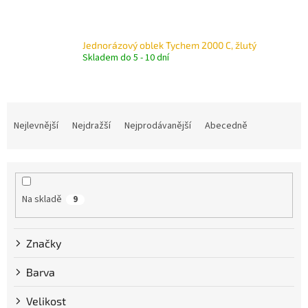
Jednorázový oblek Tychem 2000 C, žlutý
Skladem do 5 - 10 dní
Ř
a
Nejlevnější
Nejdražší
Nejprodávanější
Abecedně
z
e
n
í
p
Na skladě
9
r
o
Značky
d
u
Barva
k
t
Velikost
ů