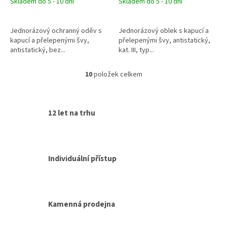
Skladem do 5 - 10 dní
Skladem do 5 - 10 dní
Jednorázový ochranný oděv s
Jednorázový oblek s kapucí a
kapucí a přelepenými švy,
přelepenými švy, antistatický,
antistatický, bez...
kat. III, typ...
10
položek celkem
O
v
l
á
12 let na trhu
d
a
c
í
p
Individuální přístup
r
v
k
y
v
Kamenná prodejna
ý
p