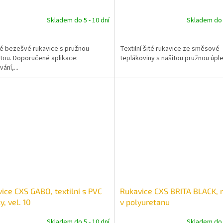
Skladem do 5 - 10 dní
Skladem do 5
é bezešvé rukavice s pružnou
Textilní šité rukavice ze směsové
ou. Doporučené aplikace:
teplákoviny s našitou pružnou úple
ání,...
ice CXS GABO, textilní s PVC
Rukavice CXS BRITA BLACK,
y, vel. 10
v polyuretanu
Skladem do 5 - 10 dní
Skladem do 5