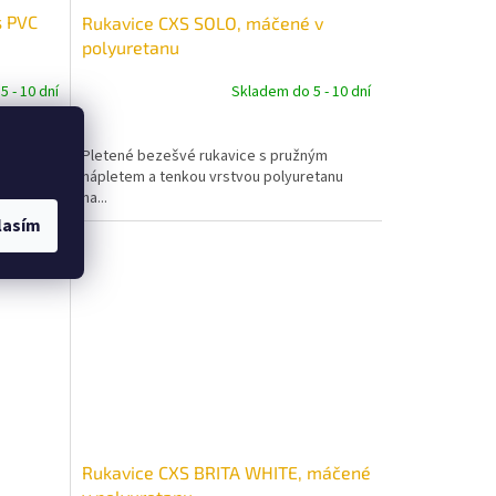
s PVC
Rukavice CXS SOLO, máčené v
polyuretanu
 - 10 dní
Skladem do 5 - 10 dní
žnou
Pletené bezešvé rukavice s pružným
a...
nápletem a tenkou vrstvou polyuretanu
na...
lasím
Rukavice CXS BRITA WHITE, máčené