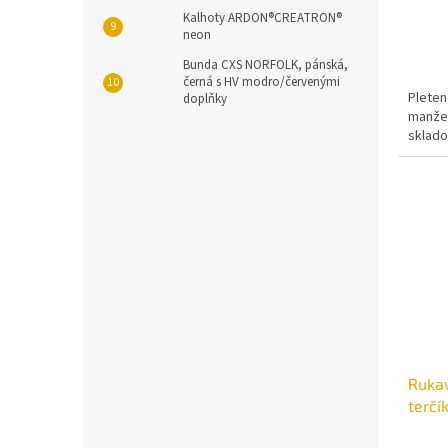
Kalhoty ARDON®CREATRON®
neon
Bunda CXS NORFOLK, pánská,
černá s HV modro/červenými
Pleten
doplňky
manžet
skladov
Rukav
terčík