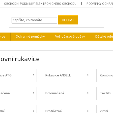
OBCHODNÍ PODMÍNKY ELEKTRONICKÉHO OBCHODU
PODMÍNKY OCHRA
HLEDAT
vice
Ochranné pomůcky
Volnočasové oděvy
Dětské odě
ovní rukavice
ice ATG
Rukavice ANSELL
Kombino
máčené
Polomáčené
Textilní
lní
Protiřezné
Zimní