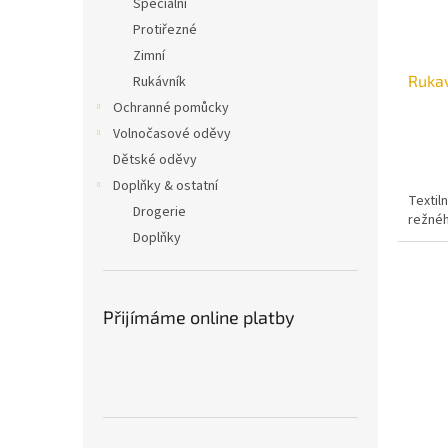
Speciální
o
k
Protiřezné
d
t
Zimní
u
ů
Rukav
Rukávník
k
t
Ochranné pomůcky
ů
Volnočasové oděvy
Dětské oděvy
Doplňky & ostatní
Textil
Drogerie
režnéh
Doplňky
Přijímáme online platby