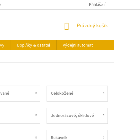
NY OSOBNÍCH ÚDAJŮ
KONTAKTY
VÝDEJNÍ AUTOMAT
Přihlášení
NÁKUPNÍ
Prázdný košík
KOŠÍK
vy
Doplňky & ostatní
Výdejní automat
vané
Celokožené
Jednorázové, úklidové
Rukávník