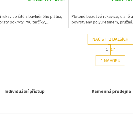
ní rukavice šité z bavlněného plátna,
Pletené bezešvé rukavice, dlaně a
prsty pokryty PVC terčíky,...
povrstveny polyuretanem, pružná..
NAČÍST 12 DALŠÍCH
S
1
17
O
t
r
v
NAHORU
á
l
n
á
k
d
o
a
v
c
á
Individuální přístup
Kamenná prodejna
í
n
p
í
r
v
k
y
v
ý