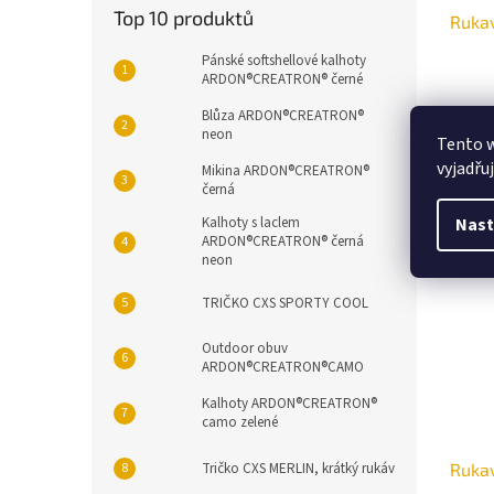
Top 10 produktů
Rukav
Pánské softshellové kalhoty
ARDON®CREATRON® černé
Blůza ARDON®CREATRON®
neon
Tento 
vyjadřu
Mikina ARDON®CREATRON®
černá
Nast
Kalhoty s laclem
ARDON®CREATRON® černá
neon
TRIČKO CXS SPORTY COOL
Outdoor obuv
ARDON®CREATRON®CAMO
Kalhoty ARDON®CREATRON®
camo zelené
Tričko CXS MERLIN, krátký rukáv
Rukav