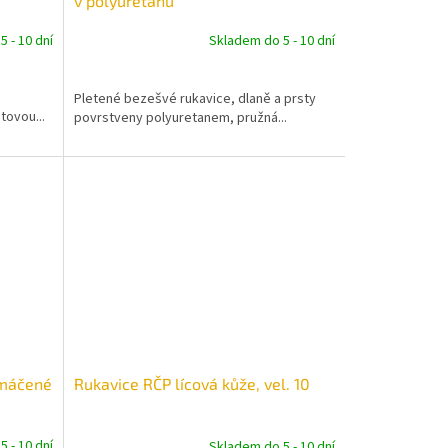
v polyuretanu
 - 10 dní
Skladem do 5 - 10 dní
Pletené bezešvé rukavice, dlaně a prsty
tovou...
povrstveny polyuretanem, pružná...
 máčené
Rukavice RČP lícová kůže, vel. 10
 - 10 dní
Skladem do 5 - 10 dní