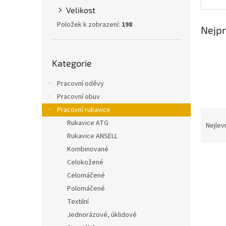
n
Velikost
e
l
Položek k zobrazení:
198
Nejpr
Přeskočit
Kategorie
kategorie
Pracovní oděvy
Pracovní obuv
Pracovní rukavice
Ř
Rukavice ATG
a
Nejlev
z
Rukavice ANSELL
e
Kombinované
V
n
Celokožené
ý
í
Celomáčené
p
p
Polomáčené
i
r
s
o
Textilní
p
d
Jednorázové, úklidové
r
u