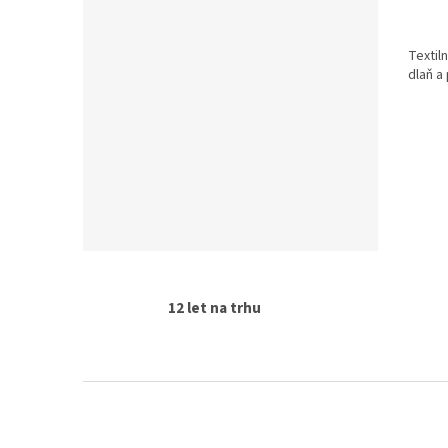
Textil
dlaň a 
12 let na trhu
Z
á
p