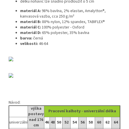
délku nohavic lze snadno prodloužit o 5 cm
materiál A:
98% bavlna, 2% elastan, Amalytton®,
kanvasová vazba, cca 250 g/m²
materiál B:
88% nylon, 12% spandex, TABIFLEX®
materiál C:
100% polyester - Oxford
materiál D:
65% polyester, 35% bavlna
barva:
černá
velikosti:
46-64
Návod:
výška
Pracovní kalhoty - univerzální délka
postavy
nad 176
univerzální
46
48
50
52
54
56
58
60
62
64
cm