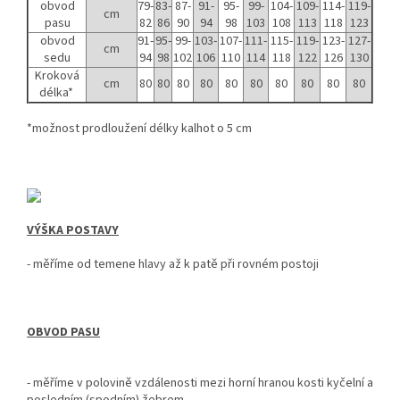
obvod
79-
83-
87-
91-
95-
99-
104-
109-
114-
119-
cm
pasu
82
86
90
94
98
103
108
113
118
123
obvod
91-
95-
99-
103-
107-
111-
115-
119-
123-
127-
cm
sedu
94
98
102
106
110
114
118
122
126
130
Kroková
cm
80
80
80
80
80
80
80
80
80
80
délka*
*možnost prodloužení délky kalhot o 5 cm
VÝŠKA POSTAVY
- měříme od temene hlavy až k patě při rovném postoji
OBVOD PASU
- měříme v polovině vzdálenosti mezi horní hranou kosti kyčelní a