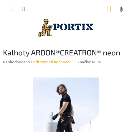
Přejít
NÁKUP
na
obsah
KOŠÍK
Kalhoty ARDON®CREATRON® neon
Průměrné
Neohodnoceno
Podrobnosti hodnocení
Značka:
NEON
hodnocení
produktu
je
0,0
z
5
hvězdiček.