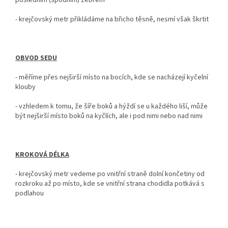
posledním (spodním) žebrem
- krejčovský metr
přikládáme na břicho těsně, nesmí však škrtit
OBVOD SEDU
-
měříme přes nejširší místo na bocích, kde se nacházejí kyčelní
klouby
- vzhledem k tomu, že šíře boků a hýždí se u každého liší, může
být nejširší místo boků na kyčlích, ale i pod nimi nebo nad nimi
KROKOVÁ DÉLKA
-
krejčovský metr vedeme po vnitřní straně dolní končetiny od
rozkroku až po místo, kde se vnitřní strana chodidla potkává s
podlahou