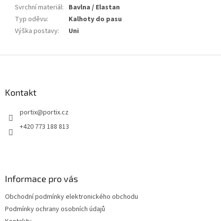
Svrchní materiál
:
Bavlna / Elastan
Typ oděvu
:
Kalhoty do pasu
Výška postavy
:
Uni
Z
á
p
a
Kontakt
t
portix
@
portix.cz
í
+420 773 188 813
Informace pro vás
Obchodní podmínky elektronického obchodu
Podmínky ochrany osobních údajů