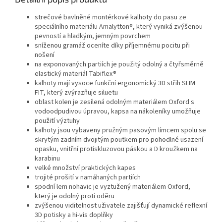
strečové bavlněné montérkové kalhoty do pasu ze
speciálního materiálu Amalytton®, který vyniká zvýšenou
pevností a hladkým, jemným povrchem
sníženou gramáž oceníte díky příjemnému pocitu při
nošení
na exponovaných partiích je použitý odolný a čtyřsměrně
elastický materiál Tabiflex®
kalhoty mají vysoce funkční ergonomický 3D střih SLIM
FIT, který zvýrazňuje siluetu
oblast kolen je zesílená odolným materiálem Oxford s
vodoodpudivou úpravou, kapsa na nákoleníky umožňuje
použití výztuhy
kalhoty jsou vybaveny pružným pasovým límcem spolu se
skrytým zadním dvojitým poutkem pro pohodlné usazení
opasku, vnitřní protiskluzovou páskou a D kroužkem na
karabinu
velké množství praktických kapes
trojité prošití v namáhaných partiích
spodní lem nohavic je vyztužený materiálem Oxford,
který je odolný proti oděru
zvýšenou viditelnost uživatele zajišťují dynamické reflexní
3D potisky a hi-vis doplňky