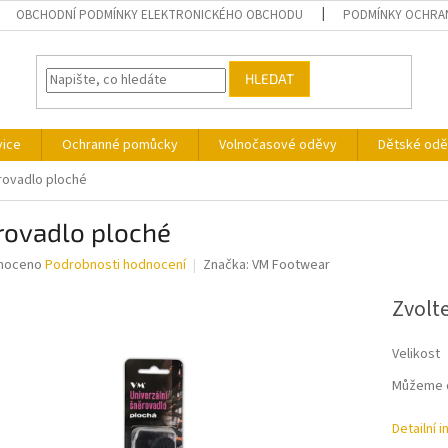
OBCHODNÍ PODMÍNKY ELEKTRONICKÉHO OBCHODU
PODMÍNKY OCHRA
HLEDAT
vice
Ochranné pomůcky
Volnočasové oděvy
Dětské odě
rovadlo ploché
rovadlo ploché
né
noceno
Podrobnosti hodnocení
Značka:
VM Footwear
ní
u
Zvolt
Velikost
Můžeme d
ek.
Detailní 