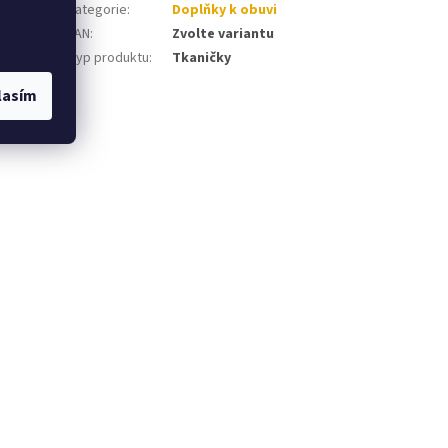
Kategorie
:
Doplňky k obuvi
EAN
:
Zvolte variantu
Typ produktu
:
Tkaničky
lasím