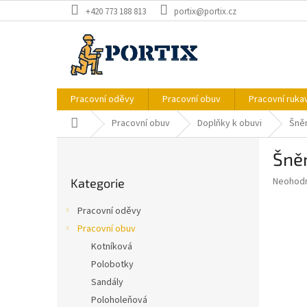
Přejít
+420 773 188 813
portix@portix.cz
na
obsah
Pracovní oděvy
Pracovní obuv
Pracovní ruka
Domů
Pracovní obuv
Doplňky k obuvi
Šně
P
Šně
o
Přeskočit
s
Průměr
Neohod
Kategorie
kategorie
t
hodnoce
r
produkt
Pracovní oděvy
a
je
Pracovní obuv
0,0
n
z
Kotníková
n
5
í
Polobotky
hvězdič
p
Sandály
a
Poloholeňová