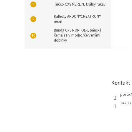
Tričko CXS MERLIN, krátký rukáv
Kalhoty ARDON®CREATRON®
neon
Bunda CXS NORFOLK, pánská,
černá s HV modro/červenými
doplňky
Z
á
p
a
t
Kontakt
í
portix
+420 7