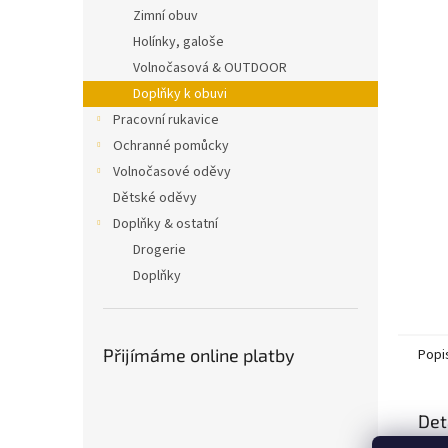
n
Zimní obuv
e
Holínky, galoše
l
Volnočasová & OUTDOOR
Doplňky k obuvi
Pracovní rukavice
Ochranné pomůcky
Volnočasové oděvy
Dětské oděvy
Doplňky & ostatní
Drogerie
Doplňky
Přijímáme online platby
Popi
Det