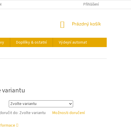
NY OSOBNÍCH ÚDAJŮ
KONTAKTY
VÝDEJNÍ AUTOMAT
Přihlášení
NÁKUPNÍ
Prázdný košík
KOŠÍK
vy
Doplňky & ostatní
Výdejní automat
e variantu
oručit do:
Zvolte variantu
Možnosti doručení
informace