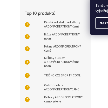
90 c
Tento 
125 
vyjadřu
155 
Top 10 produktů
pro
Pánské softshellové kalhoty
Nast
ARDON®CREATRON® černé
Blůza ARDON®CREATRON®
neon
Mikina ARDON®CREATRON®
černá
Kalhoty s laclem
ARDON®CREATRON® černá
neon
TRIČKO CXS SPORTY COOL
Outdoor obuv
ARDON®CREATRON®CAMO
Kalhoty ARDON®CREATRON®
camo zelené