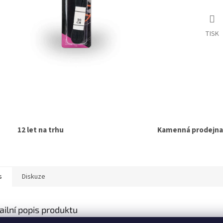
TISK
12 let na trhu
Kamenná prodejna
s
Diskuze
ailní popis produktu