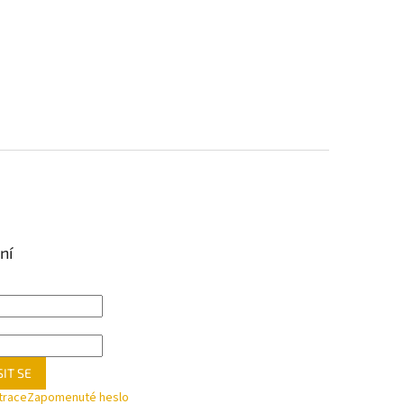
ní
IT SE
trace
Zapomenuté heslo