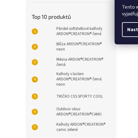
Popi
Tento 
vyjadřu
Top 10 produktů
Det
Pánské softshellové kalhoty
Nast
ARDON®CREATRON® černé
Zimn
Blůza ARDON®CREATRON®
neon
Mikina ARDON®CREATRON®
černá
Kalhoty s laclem
ARDON®CREATRON® černá
neon
TRIČKO CXS SPORTY COOL
Outdoor obuv
ARDON®CREATRON®CAMO
Kalhoty ARDON®CREATRON®
camo zelené