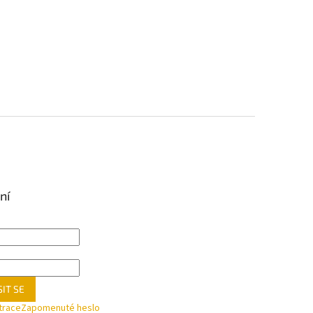
ní
IT SE
trace
Zapomenuté heslo