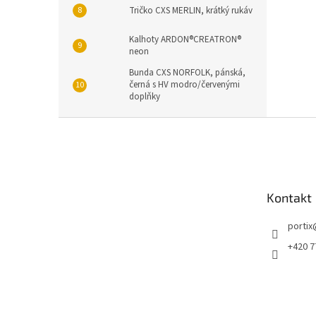
Tričko CXS MERLIN, krátký rukáv
Kalhoty ARDON®CREATRON®
neon
Bunda CXS NORFOLK, pánská,
černá s HV modro/červenými
doplňky
Z
á
p
a
t
Kontakt
í
portix
+420 7