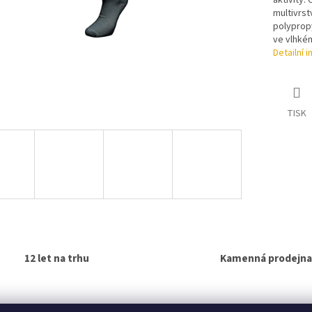
aktivity.
multivrs
polyprop
ve vlhké
Detailní 
TISK
12 let na trhu
Kamenná prodejna