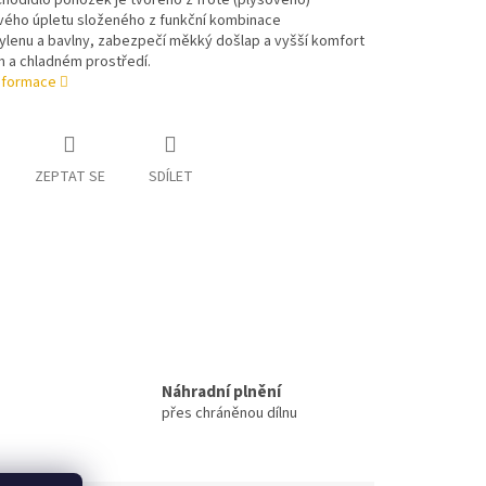
 Chodidlo ponožek je tvořeno z froté (plyšového)
tvého úpletu složeného z funkční kombinace
ylenu a bavlny, zabezpečí měkký došlap a vyšší komfort
m a chladném prostředí.
informace
ZEPTAT SE
SDÍLET
Náhradní plnění
přes chráněnou dílnu