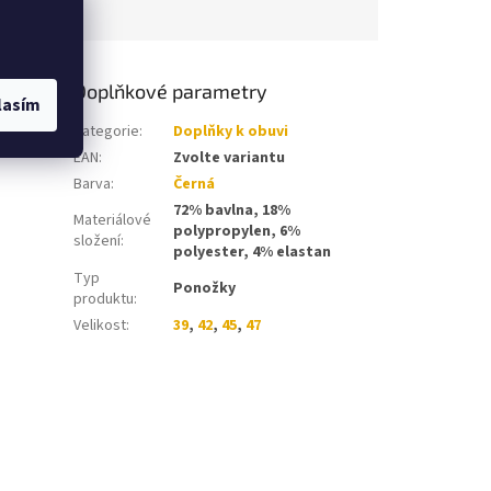
Doplňkové parametry
lasím
Kategorie
:
Doplňky k obuvi
EAN
:
Zvolte variantu
Barva
:
Černá
72% bavlna, 18%
Materiálové
polypropylen, 6%
složení
:
polyester, 4% elastan
Typ
Ponožky
produktu
:
Velikost
:
39
,
42
,
45
,
47