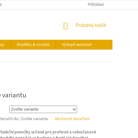
NY OSOBNÍCH ÚDAJŮ
KONTAKTY
VÝDEJNÍ AUTOMAT
Přihlášení
NÁKUPNÍ
Prázdný košík
KOŠÍK
vy
Doplňky & ostatní
Výdejní automat
e variantu
oručit do:
Zvolte variantu
Možnosti doručení
 funkční ponožky určené pro profesní a volnočasové