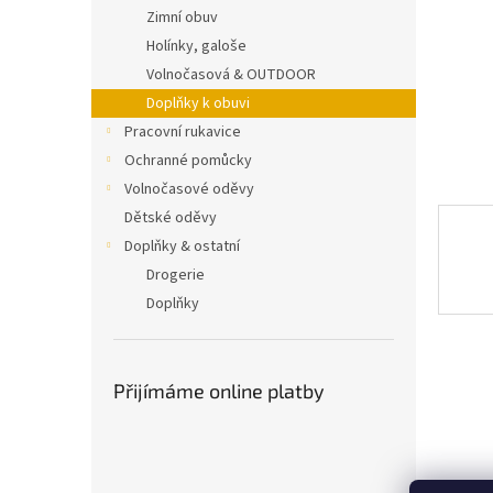
n
Zimní obuv
e
Holínky, galoše
l
Volnočasová & OUTDOOR
Doplňky k obuvi
Pracovní rukavice
Ochranné pomůcky
Volnočasové oděvy
Dětské oděvy
Doplňky & ostatní
Drogerie
Doplňky
Přijímáme online platby