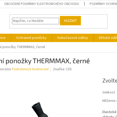
OBCHODNÍ PODMÍNKY ELEKTRONICKÉHO OBCHODU
PODMÍNKY OCHRA
HLEDAT
vice
Ochranné pomůcky
Volnočasové oděvy
Dětské odě
ní ponožky THERMMAX, černé
ní ponožky THERMMAX, černé
né
noceno
Podrobnosti hodnocení
Značka:
CXS
ní
u
Zvolt
Velikost
Můžeme d
ek.
Elastické