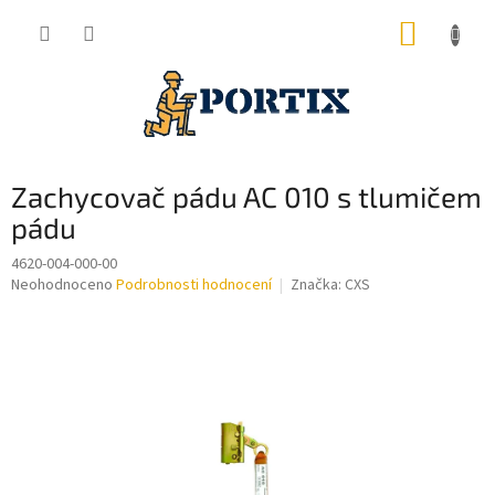
Přejít
NÁKUP
na
obsah
KOŠÍK
Zachycovač pádu AC 010 s tlumičem
pádu
4620-004-000-00
Průměrné
Neohodnoceno
Podrobnosti hodnocení
Značka:
CXS
hodnocení
produktu
je
0,0
z
5
hvězdiček.