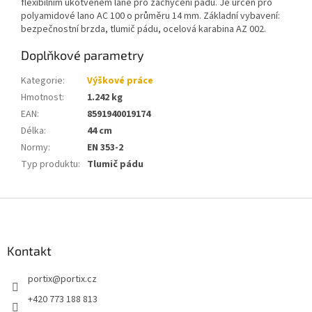
flexibilním ukotveném laně pro zachycení pádu. Je určen pro
polyamidové lano AC 100 o průměru 14 mm. Základní vybavení:
bezpečnostní brzda, tlumič pádu, ocelová karabina AZ 002.
Doplňkové parametry
Kategorie
:
Výškové práce
Hmotnost
:
1.242 kg
EAN
:
8591940019174
Délka
:
44 cm
Normy
:
EN 353-2
Typ produktu
:
Tlumič pádu
Z
á
p
a
Kontakt
t
portix
@
portix.cz
í
+420 773 188 813