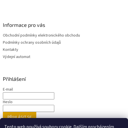
Informace pro vás
Obchodní podmínky elektronického obchodu
Podmínky ochrany osobních údajů
Kontakty
Výdejní automat
Přihlášení
E-mail
Heslo
PŘIHLÁSIT SE
Nová registrace
Zapomenuté heslo
Tento web používá soubory cookie. Dalším procházením