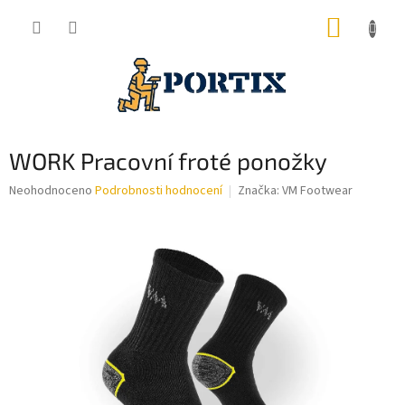
Přejít
NÁKUP
na
obsah
KOŠÍK
WORK Pracovní froté ponožky
Průměrné
Neohodnoceno
Podrobnosti hodnocení
Značka:
VM Footwear
hodnocení
produktu
je
0,0
z
5
hvězdiček.