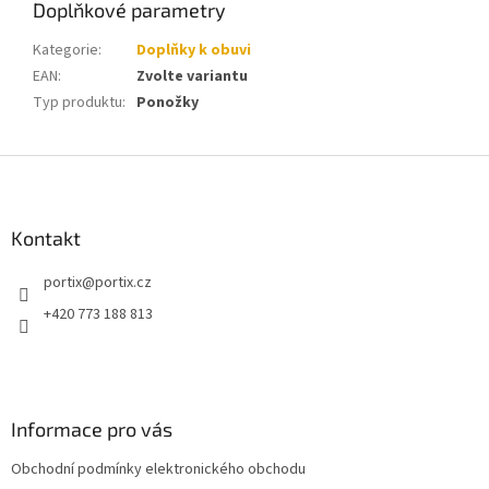
Doplňkové parametry
Kategorie
:
Doplňky k obuvi
EAN
:
Zvolte variantu
Typ produktu
:
Ponožky
Z
á
p
a
Kontakt
t
portix
@
portix.cz
í
+420 773 188 813
Informace pro vás
Obchodní podmínky elektronického obchodu