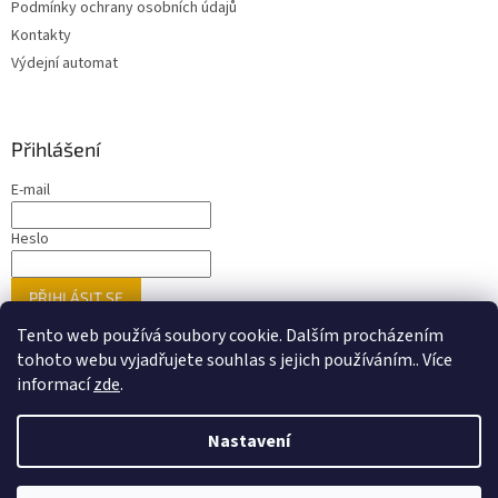
Podmínky ochrany osobních údajů
Kontakty
Výdejní automat
Přihlášení
E-mail
Heslo
PŘIHLÁSIT SE
Nová registrace
Zapomenuté heslo
Tento web používá soubory cookie. Dalším procházením
tohoto webu vyjadřujete souhlas s jejich používáním.. Více
informací
zde
.
Vytvořil Shoptet
Nastavení
Nastavil tým EshopyUmíme.cz
Upozorňujeme zákazníky, že ne veškeré zboží prezentované na
našem webu je dostupné přímo na prodejnách. Doporučujeme