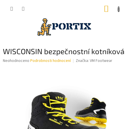
Přejít
NÁKUP
na
obsah
KOŠÍK
WISCONSIN bezpečnostní kotníková
Průměrné
Neohodnoceno
Podrobnosti hodnocení
Značka:
VM Footwear
hodnocení
produktu
je
0,0
z
5
hvězdiček.