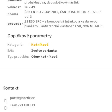
podešev
protiskluzová, dvousložkový nástřik
velikost
36 – 49
ČSN EN ISO 20345:2012, ČSN EN ISO 61340–5–1:2017
norma
ed. 3
S3 ESD SRC – s kompozitní tužinkou a kevlarovou
provedení
planžetou, antistatické vlastnosti ESD, NON METALIC
Doplňkové parametry
Kategorie
:
Kotníková
EAN
:
Zvolte variantu
Typ produktu
:
Obuv kotníková
Z
á
p
a
Kontakt
t
portix
@
portix.cz
í
+420 773 188 813