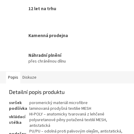
12 let na trhu
Kamenná prodejna
Náhradní plnění
přes chráněnou dílnu
Popis
Diskuze
Detailní popis produktu
svršek
poromerický materiál microfibre
podšívka
laminovaná prodyšná textilie MESH
HI-POLY – anatomicky tvarovaná z lehčené
vkládací
polyuretanové pěny potažená textilií MESH,
stélka
antistatická
PU/PU – odolná proti palivovým olejům, antistatická,