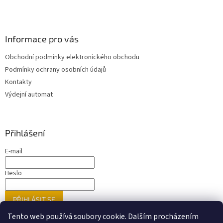
Informace pro vás
Obchodní podmínky elektronického obchodu
Podmínky ochrany osobních údajů
Kontakty
Výdejní automat
Přihlášení
E-mail
Heslo
PŘIHLÁSIT SE
Nová registrace
Zapomenuté heslo
Tento web používá soubory cookie. Dalším procházením