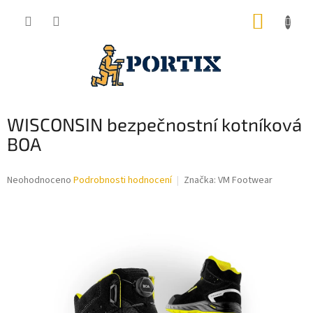
Přejít
NÁKUP
na
obsah
KOŠÍK
WISCONSIN bezpečnostní kotníková
BOA
Průměrné
Neohodnoceno
Podrobnosti hodnocení
Značka:
VM Footwear
hodnocení
produktu
je
0,0
z
5
hvězdiček.