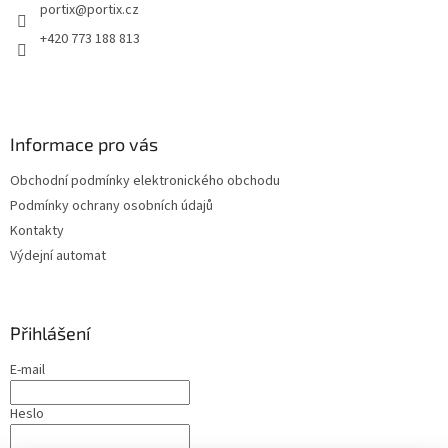
portix
@
portix.cz
í
+420 773 188 813
Informace pro vás
Obchodní podmínky elektronického obchodu
Podmínky ochrany osobních údajů
Kontakty
Výdejní automat
Přihlášení
E-mail
Heslo