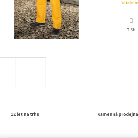
Detailní 
TISK
12 let na trhu
Kamenná prodejna