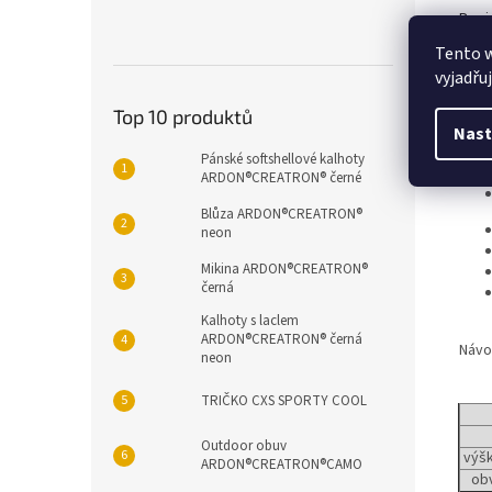
Popi
Tento 
vyjadřu
Det
Top 10 produktů
Nast
Pánské softshellové kalhoty
ARDON®CREATRON® černé
Blůza ARDON®CREATRON®
neon
Mikina ARDON®CREATRON®
černá
Kalhoty s laclem
ARDON®CREATRON® černá
Návo
neon
TRIČKO CXS SPORTY COOL
Outdoor obuv
výšk
ARDON®CREATRON®CAMO
ob