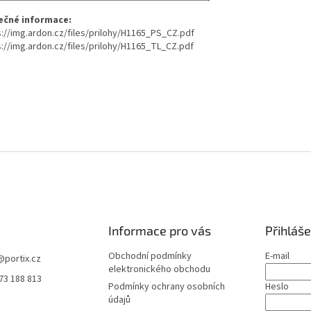
ečné informace:
s://img.ardon.cz/files/prilohy/H1165_PS_CZ.pdf
s://img.ardon.cz/files/prilohy/H1165_TL_CZ.pdf
Informace pro vás
Přihláše
Obchodní podmínky
E-mail
@
portix.cz
elektronického obchodu
73 188 813
Podmínky ochrany osobních
Heslo
údajů