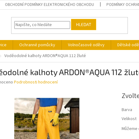
OBCHODNÍ PODMÍNKY ELEKTRONICKÉHO OBCHODU
PODMÍNKY OCHRA
HLEDAT
vice
Ochranné pomůcky
Volnočasové oděvy
Dětské odě
Voděodolné kalhoty ARDON®AQUA 112 žluté
ěodolné kalhoty ARDON®AQUA 112 žlut
né
noceno
Podrobnosti hodnocení
ní
u
Zvolt
Barva
Velikost
ek.
Můžeme d