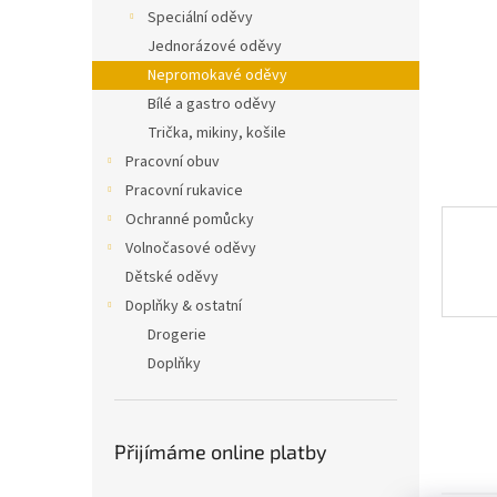
n
Speciální oděvy
e
Jednorázové oděvy
l
Nepromokavé oděvy
Bílé a gastro oděvy
Trička, mikiny, košile
Pracovní obuv
Pracovní rukavice
Ochranné pomůcky
Volnočasové oděvy
Dětské oděvy
Doplňky & ostatní
Drogerie
Doplňky
Přijímáme online platby