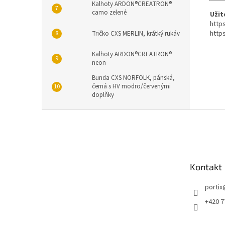
Kalhoty ARDON®CREATRON®
camo zelené
Užit
http
http
Tričko CXS MERLIN, krátký rukáv
Kalhoty ARDON®CREATRON®
neon
Bunda CXS NORFOLK, pánská,
černá s HV modro/červenými
doplňky
Z
á
p
a
t
Kontakt
í
portix
+420 7