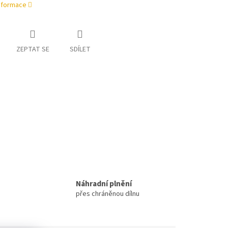
informace
ZEPTAT SE
SDÍLET
Náhradní plnění
přes chráněnou dílnu