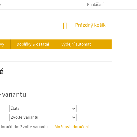
NY OSOBNÍCH ÚDAJŮ
KONTAKTY
VÝDEJNÍ AUTOMAT
Přihlášení
NÁKUPNÍ
Prázdný košík
KOŠÍK
vy
Doplňky & ostatní
Výdejní automat
é
e variantu
oručit do:
Zvolte variantu
Možnosti doručení