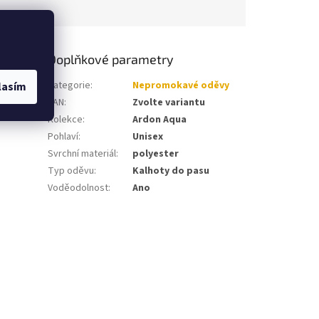
Doplňkové parametry
Kategorie
:
Nepromokavé oděvy
lasím
EAN
:
Zvolte variantu
Kolekce
:
Ardon Aqua
Pohlaví
:
Unisex
Svrchní materiál
:
polyester
Typ oděvu
:
Kalhoty do pasu
Voděodolnost
:
Ano