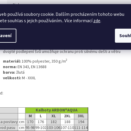
s
Diskuze
web používá soubory cookie. Dalším procházením tohoto webu
jete souhlas s jejich používáním.. Více informací
zde
.
ailní popis produktu
voděodolné kalhoty do pasu, s gumou v pase
avení
Souh
nastavitelná šířka nohavic na druk
voděodolný materiál Plavitex, PVC/polyester, 350 g/m²
dvojité podlepení švů umožňuje ochranu proti silnému dešti a větru
2
materiál:
100% polyester, 350 g/m
norma:
EN 343, EN 13688
barva:
žlutá
velikosti:
M - XXXL
d:
Kalhoty ARDON®AQUA
M
L
XL
2XL
3XL
a postavy
cm
170
176
182
188
194
vod pasu
cm
95-98
99-102
103-106
107-110
111-114