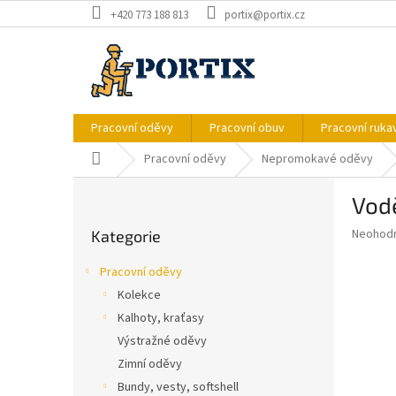
Přejít
+420 773 188 813
portix@portix.cz
na
obsah
Pracovní oděvy
Pracovní obuv
Pracovní ruka
Domů
Pracovní oděvy
Nepromokavé oděvy
P
Vod
o
Přeskočit
s
Průměr
Neohod
Kategorie
kategorie
t
hodnoce
r
produkt
Pracovní oděvy
a
je
Kolekce
0,0
n
z
Kalhoty, kraťasy
n
5
í
Výstražné oděvy
hvězdič
p
Zimní oděvy
a
Bundy, vesty, softshell