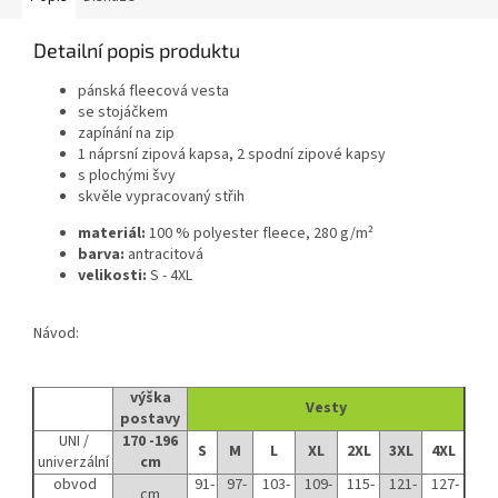
Detailní popis produktu
pánská fleecová vesta
se stojáčkem
zapínání na zip
1 náprsní zipová kapsa, 2 spodní zipové kapsy
s plochými švy
skvěle vypracovaný střih
materiál:
100 % polyester fleece, 280 g/m²
barva:
antracitová
velikosti:
S - 4XL
Návod:
výška
Vesty
postavy
UNI /
170 -196
S
M
L
XL
2XL
3XL
4XL
univerzální
cm
obvod
91-
97-
103-
109-
115-
121-
127-
cm