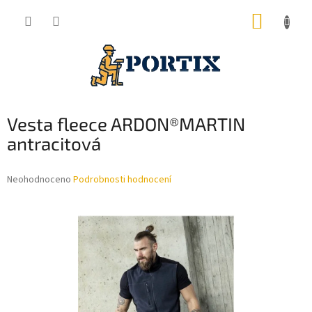
Přejít
NÁKUP
na
obsah
KOŠÍK
Vesta fleece ARDON®MARTIN
antracitová
Průměrné
Neohodnoceno
Podrobnosti hodnocení
hodnocení
produktu
je
0,0
z
5
hvězdiček.