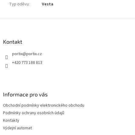
Typ oděvu
:
Vesta
Z
á
p
a
Kontakt
t
portix
@
portix.cz
í
+420 773 188 813
Informace pro vás
Obchodní podmínky elektronického obchodu
Podmínky ochrany osobních údajů
Kontakty
Výdejní automat