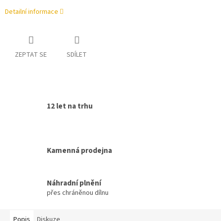
Detailní informace
ZEPTAT SE
SDÍLET
12 let na trhu
Kamenná prodejna
Náhradní plnění
přes chráněnou dílnu
Popis
Diskuze