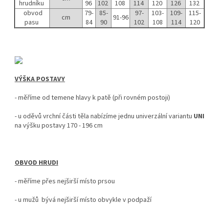
hrudníku
96
102
108
114
120
126
132
obvod
79-
85-
97-
103-
109-
115-
cm
91-96
pasu
84
90
102
108
114
120
VÝŠKA POSTAVY
-
měříme od temene hlavy k patě (při rovném postoji)
- u oděvů vrchní části těla nabízíme jednu univerzální variantu
UNI
na výšku postavy 170 - 196 cm
OBVOD HRUDI
- měříme přes nejširší místo prsou
- u mužů bývá nejširší místo obvykle v podpaží