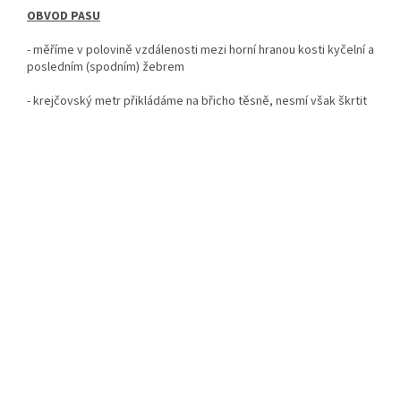
OBVOD PASU
- měříme v polovině vzdálenosti mezi horní hranou kosti kyčelní a
posledním (spodním) žebrem
- krejčovský metr
přikládáme na břicho těsně, nesmí však škrtit