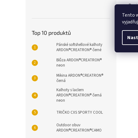
Popi
Tento 
vyjadřu
Det
Top 10 produktů
Pánsk
Nast
švy. 
Pánské softshellové kalhoty
rozmě
ARDON®CREATRON® černé
Blůza ARDON®CREATRON®
neon
Mikina ARDON®CREATRON®
černá
Kalhoty s laclem
ARDON®CREATRON® černá
neon
TRIČKO CXS SPORTY COOL
Outdoor obuv
ARDON®CREATRON®CAMO