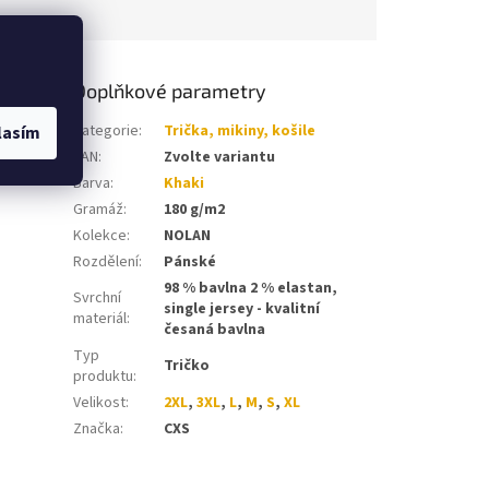
Doplňkové parametry
áska, boční
Kategorie
:
Trička, mikiny, košile
lasím
t,
EAN
:
Zvolte variantu
Barva
:
Khaki
Gramáž
:
180 g/m2
Kolekce
:
NOLAN
Rozdělení
:
Pánské
98 % bavlna 2 % elastan,
Svrchní
single jersey - kvalitní
materiál
:
česaná bavlna
Typ
Tričko
produktu
:
Velikost
:
2XL
,
3XL
,
L
,
M
,
S
,
XL
Značka
:
CXS