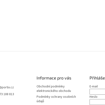
Informace pro vás
Přihláše
Obchodní podmínky
E-mail
@
portix.cz
elektronického obchodu
73 188 813
Podmínky ochrany osobních
Heslo
údajů