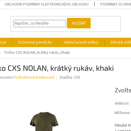
OBCHODNÍ PODMÍNKY ELEKTRONICKÉHO OBCHODU
PODMÍNKY OCHRA
HLEDAT
vice
Ochranné pomůcky
Volnočasové oděvy
Dětské odě
Tričko CXS NOLAN, krátký rukáv, khaki
ko CXS NOLAN, krátký rukáv, khaki
né
noceno
Podrobnosti hodnocení
Značka:
CXS
ní
u
Zvolt
Velikost
Můžeme d
ek.
Pánské tr