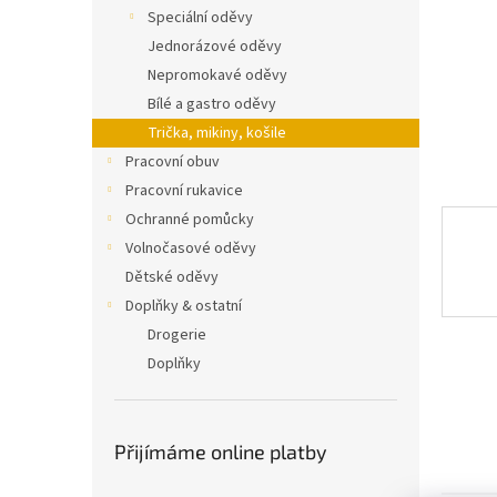
n
Speciální oděvy
e
Jednorázové oděvy
l
Nepromokavé oděvy
Bílé a gastro oděvy
Trička, mikiny, košile
Pracovní obuv
Pracovní rukavice
Ochranné pomůcky
Volnočasové oděvy
Dětské oděvy
Doplňky & ostatní
Drogerie
Doplňky
Přijímáme online platby