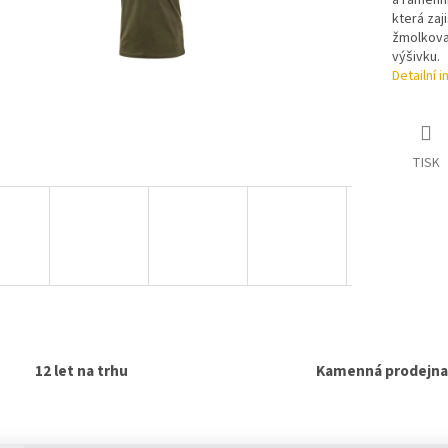
a ramenní
která zaj
žmolkovat
výšivku.
Detailní 
TISK
12 let na trhu
Kamenná prodejna