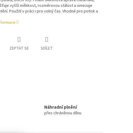
 páska, boční švy. Finální silikonová úprava materiálu,
išťuje vyšší měkkost, rozměrovou stálost a omezuje
ění. Použití v práci i pro volný čas. Vhodné pro potisk a
informace
ZEPTAT SE
SDÍLET
Náhradní plnění
přes chráněnou dílnu