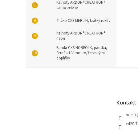
Kalhoty ARDON®CREATRON®
camo zelené
Tričko CXS MERLIN, krátký rukáv
Kalhoty ARDON®CREATRON®
neon
Bunda CXS NORFOLK, pánská,
černá s HV modro/červenými
doplňky
Z
á
p
a
t
Kontakt
í
portix
+420 7