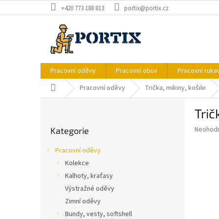
Přejít
+420 773 188 813
portix@portix.cz
na
obsah
Pracovní oděvy
Pracovní obuv
Pracovní ruka
Domů
Pracovní oděvy
Trička, mikiny, košile
P
Trič
o
Přeskočit
s
Průměr
Neohod
Kategorie
kategorie
t
hodnoce
r
produkt
Pracovní oděvy
a
je
Kolekce
0,0
n
z
Kalhoty, kraťasy
n
5
í
Výstražné oděvy
hvězdič
p
Zimní oděvy
a
Bundy, vesty, softshell