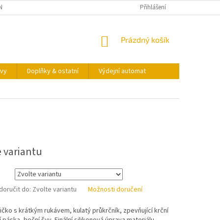
NY OSOBNÍCH ÚDAJŮ
KONTAKTY
VÝDEJNÍ AUTOMAT
Přihlášení
NÁKUPNÍ
Prázdný košík
KOŠÍK
vy
Doplňky & ostatní
Výdejní automat
e variantu
oručit do:
Zvolte variantu
Možnosti doručení
ičko s krátkým rukávem, kulatý průkrčník, zpevňující krční