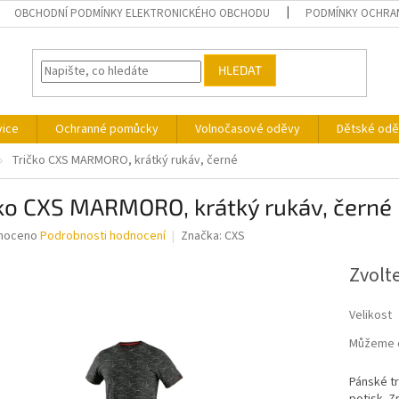
OBCHODNÍ PODMÍNKY ELEKTRONICKÉHO OBCHODU
PODMÍNKY OCHRA
HLEDAT
vice
Ochranné pomůcky
Volnočasové oděvy
Dětské odě
Tričko CXS MARMORO, krátký rukáv, černé
čko CXS MARMORO, krátký rukáv, černé
né
noceno
Podrobnosti hodnocení
Značka:
CXS
ní
u
Zvolt
Velikost
Můžeme d
ek.
Pánské tr