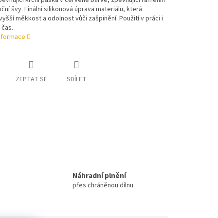
pevňující krční páska v červené barvě, zpevňující ramenní
ční švy. Finální silikonová úprava materiálu, která
 vyšší měkkost a odolnost vůči zašpinění. Použití v práci i
 čas.
informace
ZEPTAT SE
SDÍLET
Náhradní plnění
přes chráněnou dílnu