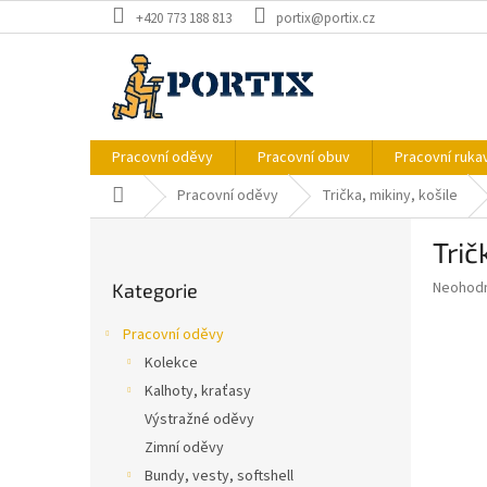
Přejít
+420 773 188 813
portix@portix.cz
na
obsah
Pracovní oděvy
Pracovní obuv
Pracovní ruka
Domů
Pracovní oděvy
Trička, mikiny, košile
P
Tri
o
Přeskočit
s
Průměr
Neohod
Kategorie
kategorie
t
hodnoce
r
produkt
Pracovní oděvy
a
je
Kolekce
0,0
n
z
Kalhoty, kraťasy
n
5
í
Výstražné oděvy
hvězdič
p
Zimní oděvy
a
Bundy, vesty, softshell