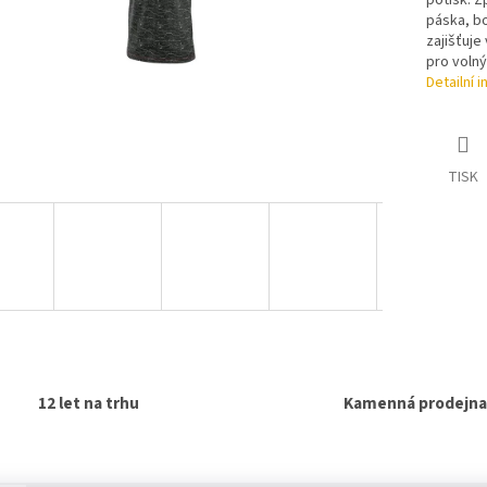
potisk. Z
páska, bo
zajišťuje
pro volný
Detailní 
TISK
12 let na trhu
Kamenná prodejna