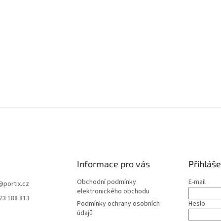
Informace pro vás
Přihláše
Obchodní podmínky
E-mail
@
portix.cz
elektronického obchodu
73 188 813
Podmínky ochrany osobních
Heslo
údajů