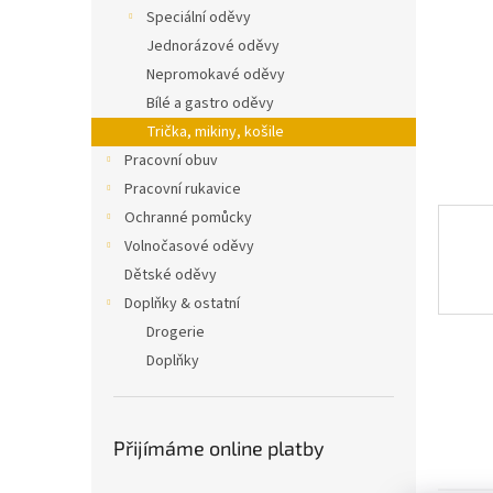
n
Speciální oděvy
e
Jednorázové oděvy
l
Nepromokavé oděvy
Bílé a gastro oděvy
Trička, mikiny, košile
Pracovní obuv
Pracovní rukavice
Ochranné pomůcky
Volnočasové oděvy
Dětské oděvy
Doplňky & ostatní
Drogerie
Doplňky
Přijímáme online platby