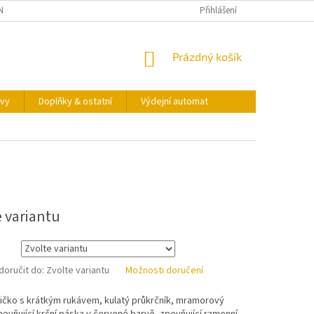
NY OSOBNÍCH ÚDAJŮ
KONTAKTY
VÝDEJNÍ AUTOMAT
Přihlášení
NÁKUPNÍ
Prázdný košík
KOŠÍK
vy
Doplňky & ostatní
Výdejní automat
e variantu
oručit do:
Zvolte variantu
Možnosti doručení
ičko s krátkým rukávem, kulatý průkrčník, mramorový