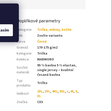
Doplňkové parametry
í krční
Kategorie
:
Trička, mikiny, košile
lasím
úprava
EAN
:
Zvolte variantu
Barva
:
Černá
Gramáž
:
170-175 g/m2
Kategorie
:
Trička
Kolekce
:
MARMORO
95 % bavlna 5 % elastan,
Svrchní
single jersey – kvalitní
materiál
:
česaná bavlna
Typ
Tričko
produktu
:
2XL
,
3XL
,
4XL
,
5XL
,
L
,
M
,
S
,
Velikost
:
XL
Značka
:
CXS