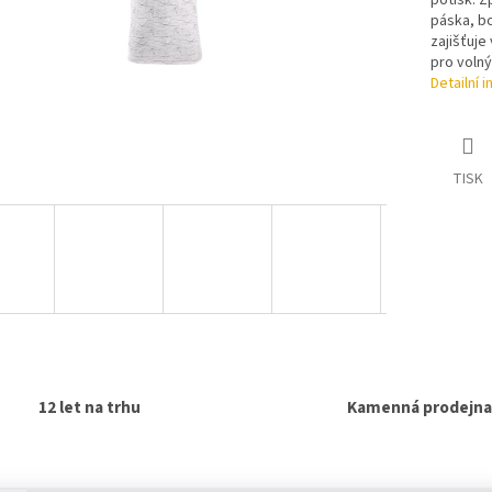
potisk. Z
páska, bo
zajišťuje
pro volný
Detailní 
TISK
12 let na trhu
Kamenná prodejna