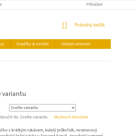
NY OSOBNÍCH ÚDAJŮ
KONTAKTY
VÝDEJNÍ AUTOMAT
Přihlášení
NÁKUPNÍ
Prázdný košík
KOŠÍK
vy
Doplňky & ostatní
Výdejní automat
e variantu
oručit do:
Zvolte variantu
Možnosti doručení
ičko s krátkým rukávem, kulatý průkrčník, mramorový