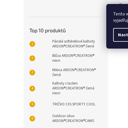
Popi
Tento 
vyjadřu
Det
Top 10 produktů
Páns
Nast
páska
Pánské softshellové kalhoty
mater
ARDON®CREATRON® černé
Blůza ARDON®CREATRON®
neon
Mikina ARDON®CREATRON®
černá
Kalhoty s laclem
ARDON®CREATRON® černá
neon
TRIČKO CXS SPORTY COOL
Outdoor obuv
ARDON®CREATRON®CAMO