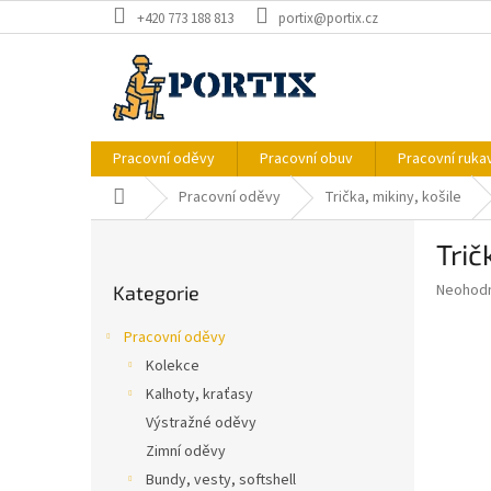
Přejít
+420 773 188 813
portix@portix.cz
na
obsah
Pracovní oděvy
Pracovní obuv
Pracovní ruka
Domů
Pracovní oděvy
Trička, mikiny, košile
P
Trič
o
Přeskočit
s
Průměr
Neohod
Kategorie
kategorie
t
hodnoce
r
produkt
Pracovní oděvy
a
je
Kolekce
0,0
n
z
Kalhoty, kraťasy
n
5
í
Výstražné oděvy
hvězdič
p
Zimní oděvy
a
Bundy, vesty, softshell