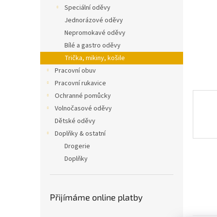
n
Speciální oděvy
e
Jednorázové oděvy
l
Nepromokavé oděvy
Bílé a gastro oděvy
Trička, mikiny, košile
Pracovní obuv
Pracovní rukavice
Ochranné pomůcky
Volnočasové oděvy
Dětské oděvy
Doplňky & ostatní
Drogerie
Doplňky
Přijímáme online platby