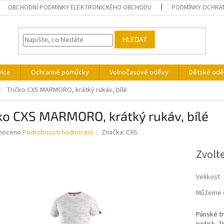
OBCHODNÍ PODMÍNKY ELEKTRONICKÉHO OBCHODU
PODMÍNKY OCHRA
HLEDAT
vice
Ochranné pomůcky
Volnočasové oděvy
Dětské odě
Tričko CXS MARMORO, krátký rukáv, bílé
ko CXS MARMORO, krátký rukáv, bílé
né
noceno
Podrobnosti hodnocení
Značka:
CXS
ní
u
Zvolt
Velikost
Můžeme d
ek.
Pánské tr