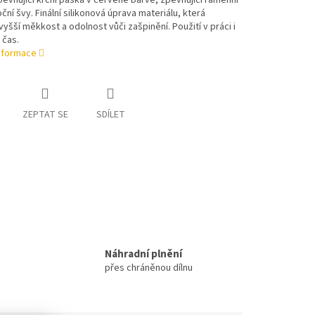
pevňující krční páska v červené barvě, zpevňující ramenní
ční švy. Finální silikonová úprava materiálu, která
 vyšší měkkost a odolnost vůči zašpinění. Použití v práci i
 čas.
informace
ZEPTAT SE
SDÍLET
Náhradní plnění
přes chráněnou dílnu