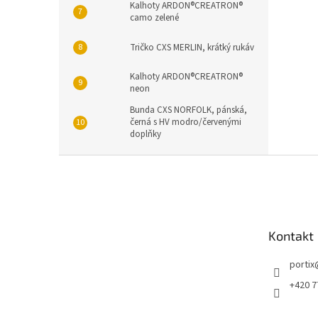
Kalhoty ARDON®CREATRON®
camo zelené
Tričko CXS MERLIN, krátký rukáv
Kalhoty ARDON®CREATRON®
neon
Bunda CXS NORFOLK, pánská,
černá s HV modro/červenými
doplňky
Z
á
p
a
t
Kontakt
í
portix
+420 7