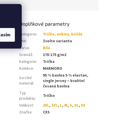
Doplňkové parametry
í krční
Kategorie
:
Trička, mikiny, košile
lasím
úprava
EAN
:
Zvolte variantu
Barva
:
Bílá
Gramáž
:
170-175 g/m2
Kategorie
:
Trička
Kolekce
:
MARMORO
95 % bavlna 5 % elastan,
Svrchní
single jersey – kvalitní
materiál
:
česaná bavlna
Typ
Tričko
produktu
:
Velikost
:
2XL
,
3XL
,
L
,
M
,
S
,
XL
,
XS
Značka
:
CXS