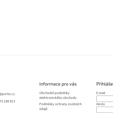
Informace pro vás
Přihláše
Obchodní podmínky
E-mail
@
portix.cz
elektronického obchodu
73 188 813
Podmínky ochrany osobních
Heslo
údajů