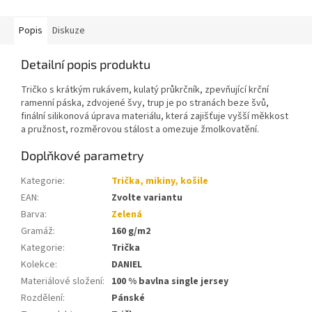
Popis
Diskuze
Detailní popis produktu
Tričko s krátkým rukávem, kulatý průkrčník, zpevňující krční
ramenní páska, zdvojené švy, trup je po stranách beze švů,
finální silikonová úprava materiálu, která zajišťuje vyšší měkkost
a pružnost, rozměrovou stálost a omezuje žmolkovatění.
Doplňkové parametry
Kategorie
:
Trička, mikiny, košile
EAN
:
Zvolte variantu
Barva
:
Zelená
Gramáž
:
160 g/m2
Kategorie
:
Trička
Kolekce
:
DANIEL
Materiálové složení
:
100 % bavlna single jersey
Rozdělení
:
Pánské