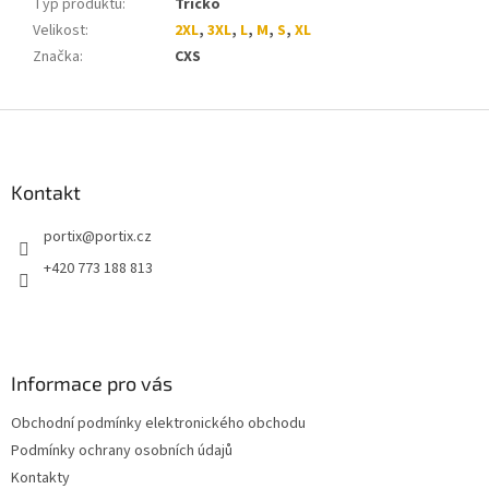
Typ produktu
:
Tričko
Velikost
:
2XL
,
3XL
,
L
,
M
,
S
,
XL
Značka
:
CXS
Z
á
p
a
Kontakt
t
portix
@
portix.cz
í
+420 773 188 813
Informace pro vás
Obchodní podmínky elektronického obchodu
Podmínky ochrany osobních údajů
Kontakty