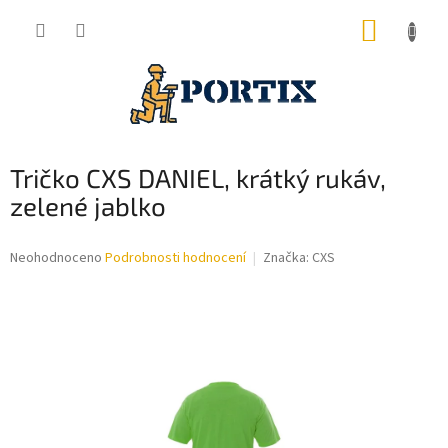
Přejít
NÁKUP
na
obsah
KOŠÍK
Tričko CXS DANIEL, krátký rukáv,
zelené jablko
Průměrné
Neohodnoceno
Podrobnosti hodnocení
Značka:
CXS
hodnocení
produktu
je
0,0
z
5
hvězdiček.