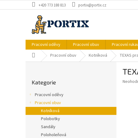
Přejít
+420 773 188 813
portix@portix.cz
na
obsah
Pracovní oděvy
Pracovní obuv
Pracovní ruka
Domů
Pracovní obuv
Kotníková
TEXAS pra
P
TEX
o
Přeskočit
s
Průměr
Neohod
Kategorie
kategorie
t
hodnoce
r
produkt
Pracovní oděvy
a
je
Pracovní obuv
0,0
n
z
Kotníková
n
5
í
Polobotky
hvězdič
p
Sandály
a
Poloholeňová