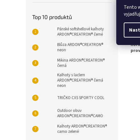
svrš
Tento 
pod
vyjadřu
vklá
Top 10 produktů
stél
Pánské softshellové kalhoty
pod
Nast
ARDON®CREATRON® černé
veli
nor
Blůza ARDON®CREATRON®
neon
pro
Mikina ARDON®CREATRON®
černá
Kalhoty s laclem
ARDON®CREATRON® černá
neon
TRIČKO CXS SPORTY COOL
Outdoor obuv
ARDON®CREATRON®CAMO
Kalhoty ARDON®CREATRON®
camo zelené