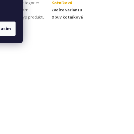
Kategorie
:
Kotníková
EAN
:
Zvolte variantu
tažená
Typ produktu
:
Obuv kotníková
á,
lasím