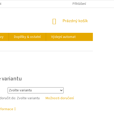
NY OSOBNÍCH ÚDAJŮ
KONTAKTY
VÝDEJNÍ AUTOMAT
Přihlášení
NÁKUPNÍ
Prázdný košík
KOŠÍK
vy
Doplňky & ostatní
Výdejní automat
e variantu
oručit do:
Zvolte variantu
Možnosti doručení
informace