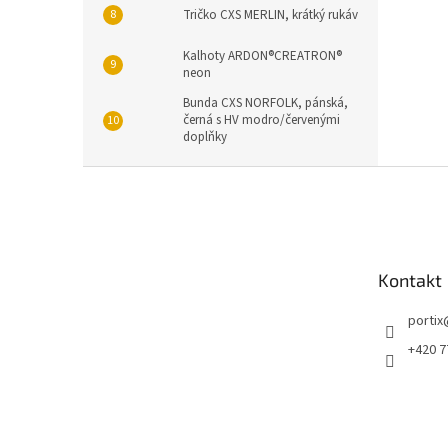
Tričko CXS MERLIN, krátký rukáv
Kalhoty ARDON®CREATRON®
neon
Bunda CXS NORFOLK, pánská,
černá s HV modro/červenými
doplňky
Z
á
p
a
t
Kontakt
í
portix
+420 7