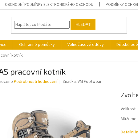
OBCHODNÍ PODMÍNKY ELEKTRONICKÉHO OBCHODU
PODMÍNKY OCHRA
HLEDAT
vice
Ochranné pomůcky
Volnočasové oděvy
Dětské odě
covní kotník
AS pracovní kotník
né
noceno
Podrobnosti hodnocení
Značka:
VM Footwear
ní
u
Zvolt
Velikost
Můžeme d
ek.
Detailní 