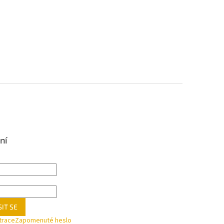
ní
IT SE
trace
Zapomenuté heslo