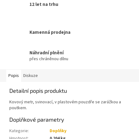
12 let na trhu
Kamenná prodejna
Náhradní plnění
přes chráněnou dílnu
Popis
Diskuze
Detailní popis produktu
Kovový metr, svinovací, v plastovém pouzdře se zarážkou a
poutkem.
Doplňkové parametry
Kategorie
:
Doplňky
Hmotnost
:
0.204 kg