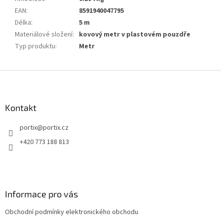
EAN
:
8591940047795
Délka
:
5 m
Materiálové složení
:
kovový metr v plastovém pouzdře
Typ produktu
:
Metr
Z
á
p
a
Kontakt
t
portix
@
portix.cz
í
+420 773 188 813
Informace pro vás
Obchodní podmínky elektronického obchodu