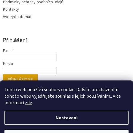
Podmínky ochrany osobních údajů
Kontakty
Výdejní automat
Přihlášení
E-mail
Heslo
PŘIHLÁSIT SE
Nová registrace
Zapomenuté heslo
Tento web používá soubory cookie. Dalším procházením
tohoto webu vyjadřujete souhlas s jejich používáním.. Více
informací
zde
.
Vytvořil Shoptet
Nastavení
Nastavil tým EshopyUmíme.cz
Upozorňujeme zákazníky, že ne veškeré zboží prezentované na
našem webu je dostupné přímo na prodejnách. Doporučujeme