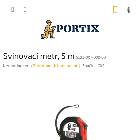
Přejít
NÁKUP
na
obsah
KOŠÍK
Svinovací metr, 5 m
6121-007-000-00
Průměrné
Neohodnoceno
Podrobnosti hodnocení
Značka:
CXS
hodnocení
produktu
je
0,0
z
5
hvězdiček.