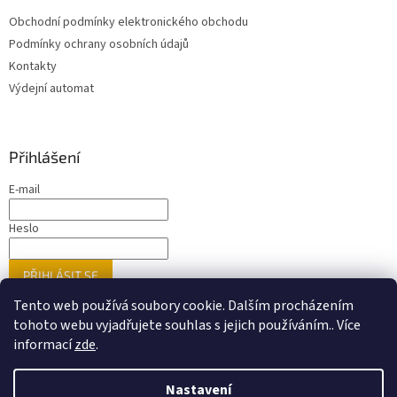
Obchodní podmínky elektronického obchodu
Podmínky ochrany osobních údajů
Kontakty
Výdejní automat
Přihlášení
E-mail
Heslo
PŘIHLÁSIT SE
Nová registrace
Zapomenuté heslo
Tento web používá soubory cookie. Dalším procházením
tohoto webu vyjadřujete souhlas s jejich používáním.. Více
informací
zde
.
Vytvořil Shoptet
Nastavení