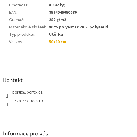
Hmotnost
:
0.092 kg
EAN
:
8594045050080
Gramáž
:
280 g/m2
Materiálové složení
:
80 % polyester 20 % polyamid
Typ produktu
:
Utěrka
Velikost
:
50x60 cm
Z
á
p
a
Kontakt
t
portix
@
portix.cz
í
+420 773 188 813
Informace pro vás