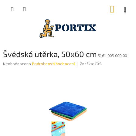
Přejít
NÁKUP
na
obsah
KOŠÍK
Švédská utěrka, 50x60 cm
5161-005-000-00
Průměrné
Neohodnoceno
Podrobnosti hodnocení
Značka:
CXS
hodnocení
produktu
je
0,0
z
5
hvězdiček.