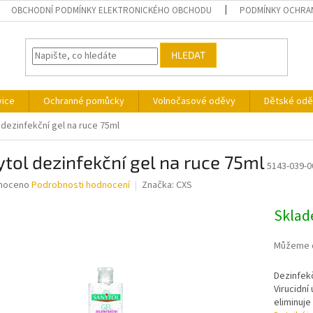
OBCHODNÍ PODMÍNKY ELEKTRONICKÉHO OBCHODU
PODMÍNKY OCHRA
HLEDAT
vice
Ochranné pomůcky
Volnočasové oděvy
Dětské odě
 dezinfekční gel na ruce 75ml
tol dezinfekční gel na ruce 75ml
5143-039-0
né
noceno
Podrobnosti hodnocení
Značka:
CXS
ní
u
Sklade
Můžeme d
Dezinfekč
ek.
Virucidní 
eliminuje 