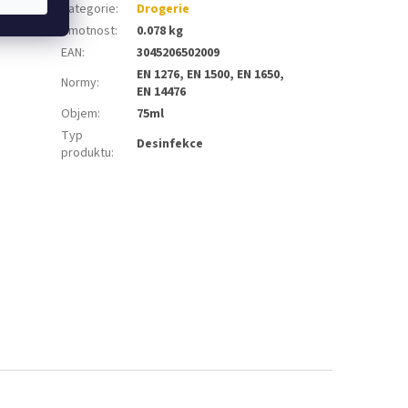
st. Trojí
Kategorie
:
Drogerie
Hmotnost
:
0.078 kg
EAN
:
3045206502009
EN 1276, EN 1500, EN 1650,
Normy
:
EN 14476
Objem
:
75ml
Typ
Desinfekce
produktu
: