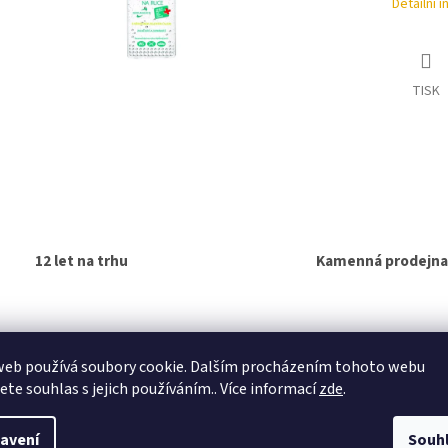
Detailní 
TISK
12 let na trhu
Kamenná prodejna
s
Diskuze
web používá soubory cookie. Dalším procházením tohoto webu
jete souhlas s jejich používáním.. Více informací
zde
.
ailní popis produktu
avení
Souh