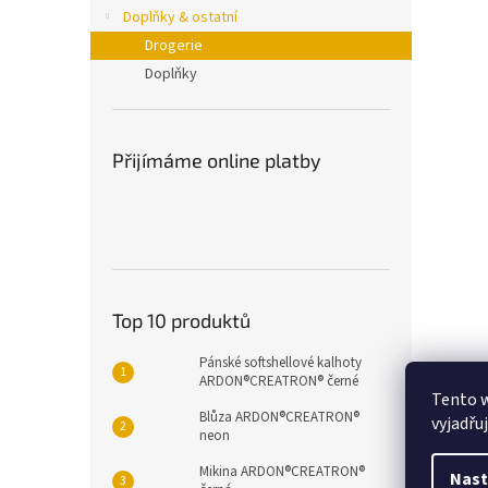
n
Doplňky & ostatní
e
Drogerie
l
Doplňky
Přijímáme online platby
Top 10 produktů
Pánské softshellové kalhoty
ARDON®CREATRON® černé
Popi
Tento 
Blůza ARDON®CREATRON®
vyjadřu
neon
Det
Mikina ARDON®CREATRON®
Nast