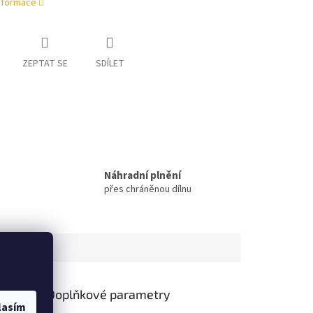
informace
ZEPTAT SE
SDÍLET
Náhradní plnění
přes chráněnou dílnu
Doplňkové parametry
lasím