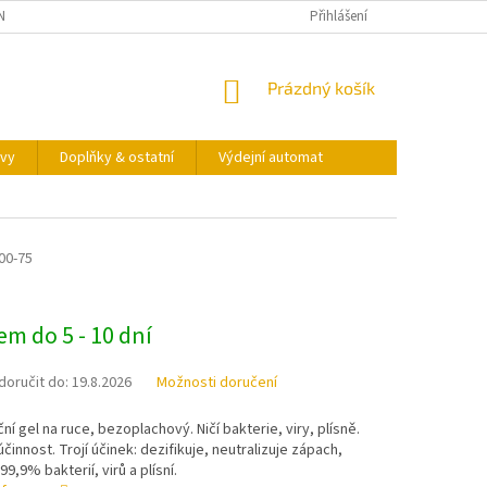
NY OSOBNÍCH ÚDAJŮ
KONTAKTY
VÝDEJNÍ AUTOMAT
Přihlášení
NÁKUPNÍ
Prázdný košík
KOŠÍK
vy
Doplňky & ostatní
Výdejní automat
00-75
m do 5 - 10 dní
oručit do:
19.8.2026
Možnosti doručení
ní gel na ruce, bezoplachový. Ničí bakterie, viry, plísně.
účinnost. Trojí účinek: dezifikuje, neutralizuje zápach,
99,9% bakterií, virů a plísní.