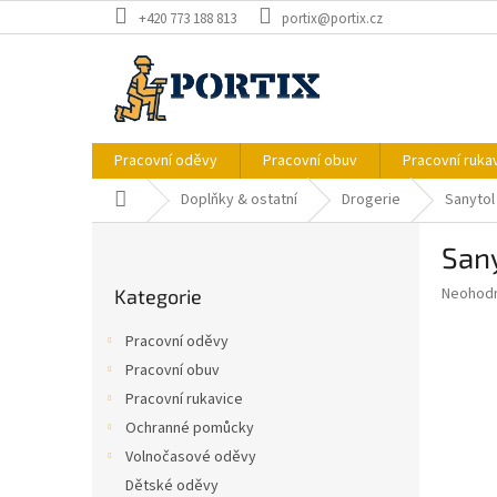
Přejít
+420 773 188 813
portix@portix.cz
na
obsah
Pracovní oděvy
Pracovní obuv
Pracovní ruka
Domů
Doplňky & ostatní
Drogerie
Sanytol
P
Sany
o
Přeskočit
s
Průměr
Neohod
Kategorie
kategorie
t
hodnoce
r
produkt
Pracovní oděvy
a
je
Pracovní obuv
0,0
n
z
Pracovní rukavice
n
5
í
Ochranné pomůcky
hvězdič
p
Volnočasové oděvy
a
Dětské oděvy