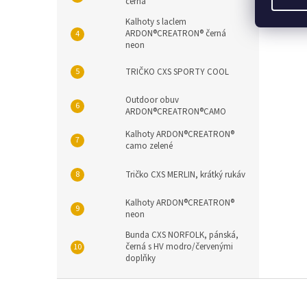
černá
Dezin
účine
Kalhoty s laclem
ARDON®CREATRON® černá
neon
TRIČKO CXS SPORTY COOL
Outdoor obuv
ARDON®CREATRON®CAMO
Kalhoty ARDON®CREATRON®
camo zelené
Tričko CXS MERLIN, krátký rukáv
Kalhoty ARDON®CREATRON®
neon
Bunda CXS NORFOLK, pánská,
černá s HV modro/červenými
doplňky
Z
á