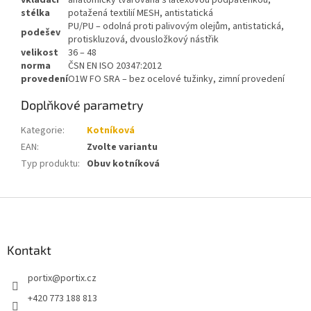
vkládací
anatomicky tvarovaná s latexovou podpatěnkou,
stélka
potažená textilií MESH, antistatická
PU/PU – odolná proti palivovým olejům, antistatická,
podešev
protiskluzová, dvousložkový nástřik
velikost
36 – 48
norma
ČSN EN ISO 20347:2012
provedení
O1W FO SRA – bez ocelové tužinky, zimní provedení
Doplňkové parametry
Kategorie
:
Kotníková
EAN
:
Zvolte variantu
Typ produktu
:
Obuv kotníková
Z
á
p
a
Kontakt
t
portix
@
portix.cz
í
+420 773 188 813