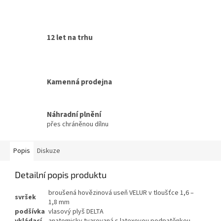
12 let na trhu
Kamenná prodejna
Náhradní plnění
přes chráněnou dílnu
Popis
Diskuze
Detailní popis produktu
broušená hovězinová useň VELUR v tloušťce 1,6 –
svršek
1,8 mm
podšívka
vlasový plyš DELTA