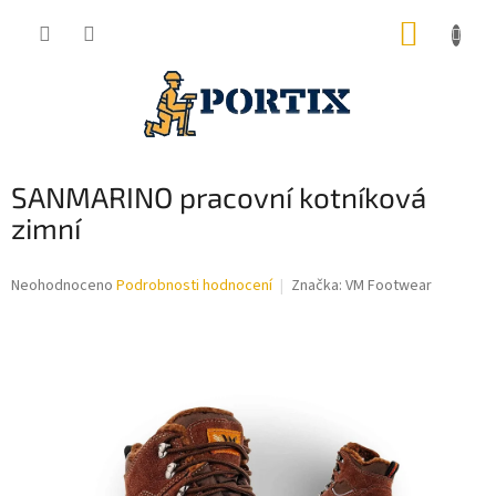
Přejít
NÁKUP
na
obsah
KOŠÍK
SANMARINO pracovní kotníková
zimní
Průměrné
Neohodnoceno
Podrobnosti hodnocení
Značka:
VM Footwear
hodnocení
produktu
je
0,0
z
5
hvězdiček.