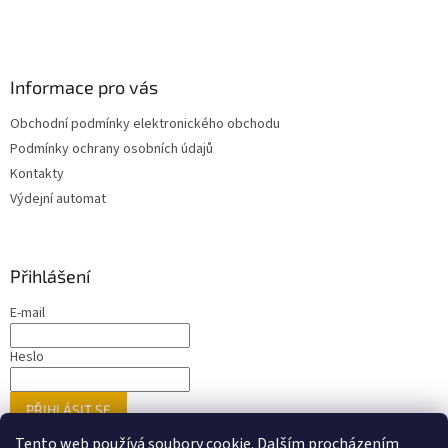
Informace pro vás
Obchodní podmínky elektronického obchodu
Podmínky ochrany osobních údajů
Kontakty
Výdejní automat
Přihlášení
E-mail
Heslo
PŘIHLÁSIT SE
Nová registrace
Zapomenuté heslo
Tento web používá soubory cookie. Dalším procházením