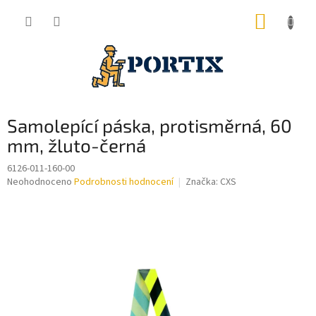
Přejít
NÁKUP
na
obsah
KOŠÍK
Samolepící páska, protisměrná, 60
mm, žluto-černá
6126-011-160-00
Průměrné
Neohodnoceno
Podrobnosti hodnocení
Značka:
CXS
hodnocení
produktu
je
0,0
z
5
hvězdiček.