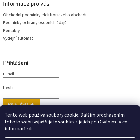
Informace pro vás
Obchodní podmínky elektronického obchodu
Podmínky ochrany osobních údajů
Kontakty
Výdejní automat
Přihlášení
E-mail
Heslo
PŘIHLÁSIT SE
Nová registrace
Zapomenuté heslo
Tento web používá soubory cookie. Dalším procházením
tohoto webu vyjadřujete souhlas s jejich používáním.. Více
informací
zde
.