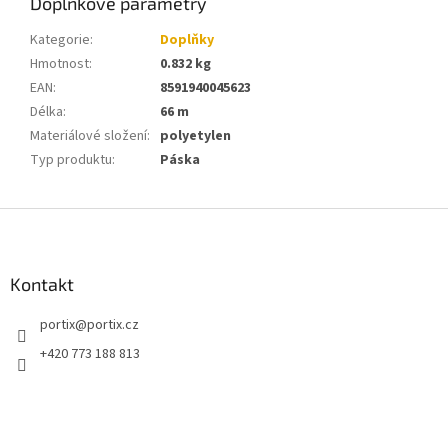
Doplňkové parametry
Kategorie
:
Doplňky
Hmotnost
:
0.832 kg
EAN
:
8591940045623
Délka
:
66 m
Materiálové složení
:
polyetylen
Typ produktu
:
Páska
Z
á
p
a
Kontakt
t
portix
@
portix.cz
í
+420 773 188 813