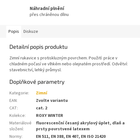
Náhradní plnění
přes chráněnou dílnu
Popis
Diskuze
Detailní popis produktu
Zimní rukavice s protiskluzným povrchem. Použití: práce v
chladném počasí ve vlhkém nebo olejnatém prostředí. Odvětví:
stavebnictví, lehký průmysl.
Doplňkové parametry
Kategorie
:
Zimní
EAN
:
Zvolte variantu
CAT
:
cat. 2
Kolekce
:
ROXY WINTER
Materiálové
fluorescenční česaný akrylový úplet, dlaň a
složení
:
prsty povrstvené latexem
Normy
:
EN 511, EN 388, EN 407, EN ISO 21420