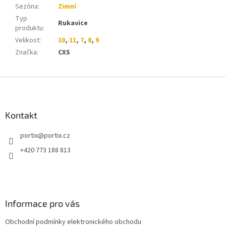
Sezóna
:
Zimní
Typ
Rukavice
produktu
:
Velikost
:
10
,
11
,
7
,
8
,
9
Značka
:
CXS
Z
á
p
a
Kontakt
t
portix
@
portix.cz
í
+420 773 188 813
Informace pro vás
Obchodní podmínky elektronického obchodu