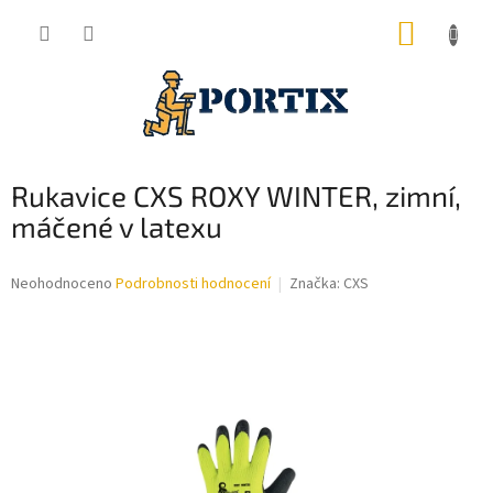
Přejít
NÁKUP
na
obsah
KOŠÍK
Rukavice CXS ROXY WINTER, zimní,
máčené v latexu
Průměrné
Neohodnoceno
Podrobnosti hodnocení
Značka:
CXS
hodnocení
produktu
je
0,0
z
5
hvězdiček.