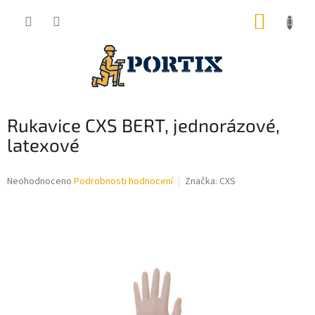
Přejít
NÁKUP
na
obsah
KOŠÍK
Rukavice CXS BERT, jednorázové,
latexové
Průměrné
Neohodnoceno
Podrobnosti hodnocení
Značka:
CXS
hodnocení
produktu
je
0,0
z
5
hvězdiček.