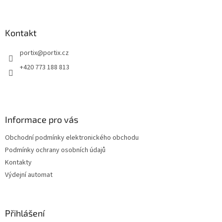
Z
á
p
a
Kontakt
t
portix
@
portix.cz
í
+420 773 188 813
Informace pro vás
Obchodní podmínky elektronického obchodu
Podmínky ochrany osobních údajů
Kontakty
Výdejní automat
Přihlášení