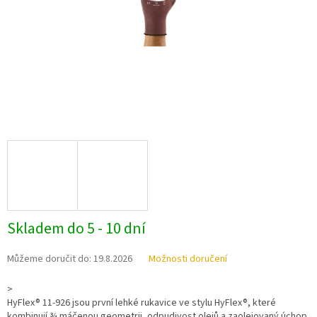
Skladem do 5 - 10 dní
Můžeme doručit do:
19.8.2026
Možnosti doručení
>
HyFlex® 11-926 jsou první lehké rukavice ve stylu HyFlex®, které
kombinují ¾ máčenou geometrii, odpudivost olejů a zaolejovaný úchop