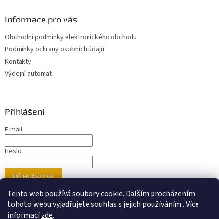
Informace pro vás
Obchodní podmínky elektronického obchodu
Podmínky ochrany osobních údajů
Kontakty
Výdejní automat
Přihlášení
E-mail
Heslo
PŘIHLÁSIT SE
Nová registrace
Zapomenuté heslo
Tento web používá soubory cookie. Dalším procházením
tohoto webu vyjadřujete souhlas s jejich používáním.. Více
informací
zde
.