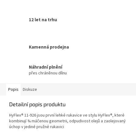
12 let na trhu
Kamenná prodejna
Náhradní plnění
přes chráněnou dílnu
Popis
Diskuze
Detailní popis produktu
HyFlex® 11-926 jsou první lehké rukavice ve stylu HyFlex®, které
kombinují ¾ máčenou geometrii, odpudivost olejů a zaolejovaný
úchop v jediné pružné rukavici