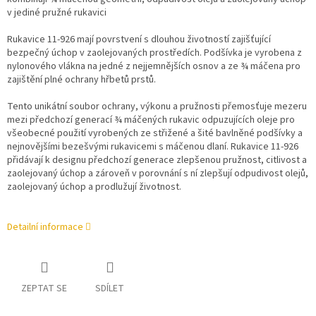
v jediné pružné rukavici
Rukavice 11-926 mají povrstvení s dlouhou životností zajišťující
bezpečný úchop v zaolejovaných prostředích. Podšívka je vyrobena z
nylonového vlákna na jedné z nejjemnějších osnov a ze ¾ máčena pro
zajištění plné ochrany hřbetů prstů.
Tento unikátní soubor ochrany, výkonu a pružnosti přemosťuje mezeru
mezi předchozí generací ¾ máčených rukavic odpuzujících oleje pro
všeobecné použití vyrobených ze střižené a šité bavlněné podšívky a
nejnovějšími bezešvými rukavicemi s máčenou dlaní. Rukavice 11-926
přidávají k designu předchozí generace zlepšenou pružnost, citlivost a
zaolejovaný úchop a zároveň v porovnání s ní zlepšují odpudivost olejů,
zaolejovaný úchop a prodlužují životnost.
Detailní informace
ZEPTAT SE
SDÍLET