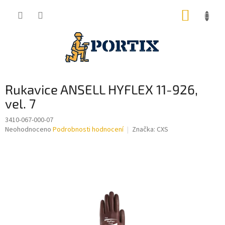
Přejít
NÁKUP
na
obsah
KOŠÍK
Rukavice ANSELL HYFLEX 11-926,
vel. 7
3410-067-000-07
Průměrné
Neohodnoceno
Podrobnosti hodnocení
Značka:
CXS
hodnocení
produktu
je
0,0
z
5
hvězdiček.