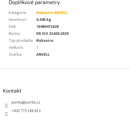
Doplňkové parametry
Kategorie
:
Rukavice ANSELL
Hmotnost
:
0.045 kg
EAN
:
76490471828
Normy
:
EN ISO 21420:2020
Typ produktu
:
Rukavice
Velikost
:
7
Značka
:
ANSELL
Z
á
p
a
Kontakt
t
portix
@
portix.cz
í
+420 773 188 813