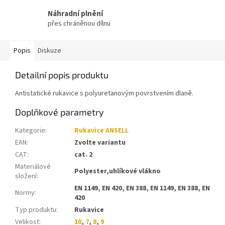
Náhradní plnění
přes chráněnou dílnu
Popis
Diskuze
Detailní popis produktu
Antistatické rukavice s polyuretanovým povrstvením dlaně.
Doplňkové parametry
Kategorie
:
Rukavice ANSELL
EAN
:
Zvolte variantu
CAT
:
cat. 2
Materiálové
Polyester,uhlíkové vlákno
složení
:
EN 1149, EN 420, EN 388, EN 1149, EN 388, EN
Normy
:
420
Typ produktu
:
Rukavice
Velikost
:
10
,
7
,
8
,
9