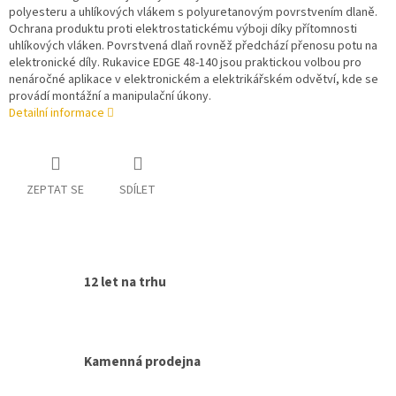
polyesteru a uhlíkových vlákem s polyuretanovým povrstvením dlaně.
Ochrana produktu proti elektrostatickému výboji díky přítomnosti
uhlíkových vláken. Povrstvená dlaň rovněž předchází přenosu potu na
elektronické díly. Rukavice EDGE 48-140 jsou praktickou volbou pro
nenáročné aplikace v elektronickém a elektrikářském odvětví, kde se
provádí montážní a manipulační úkony.
Detailní informace
ZEPTAT SE
SDÍLET
12 let na trhu
Kamenná prodejna