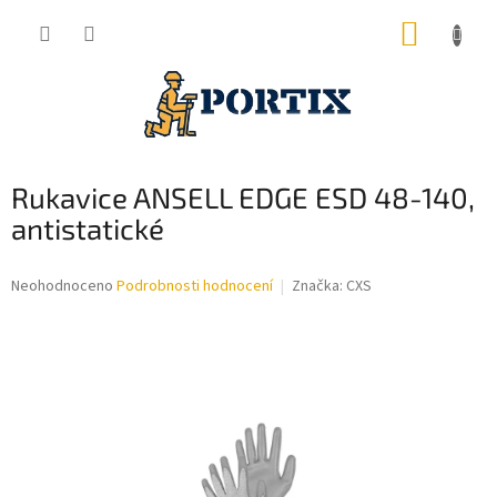
Přejít
NÁKUP
na
obsah
KOŠÍK
Rukavice ANSELL EDGE ESD 48-140,
antistatické
Průměrné
Neohodnoceno
Podrobnosti hodnocení
Značka:
CXS
hodnocení
produktu
je
0,0
z
5
hvězdiček.