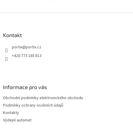
Z
á
p
a
Kontakt
t
portix
@
portix.cz
í
+420 773 188 813
Informace pro vás
Obchodní podmínky elektronického obchodu
Podmínky ochrany osobních údajů
Kontakty
Výdejní automat