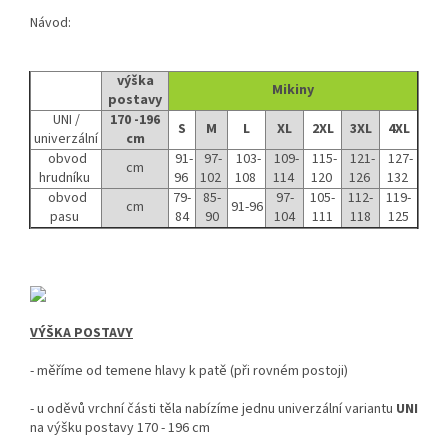
Návod:
výška
Mikiny
postavy
UNI /
170 -196
S
M
L
XL
2XL
3XL
4XL
univerzální
cm
obvod
91-
97-
103-
109-
115-
121-
127-
cm
hrudníku
96
102
108
114
120
126
132
obvod
79-
85-
97-
105-
112-
119-
cm
91-96
pasu
84
90
104
111
118
125
VÝŠKA POSTAVY
-
měříme od temene hlavy k patě (při rovném postoji)
- u oděvů vrchní části těla nabízíme jednu univerzální variantu
UNI
na výšku postavy 170 - 196 cm