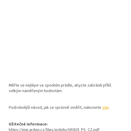
Měřte se nejlépe ve spodním prádle, abyste zabránili příliš
velkým naměřeným hodnotám.
Podrobnější návod, jak se správně změřit, naleznete
zde
.
Užitečné informace:
https://img.ardon.cz/files/prilohy/H5929_PS_CZ.pdf