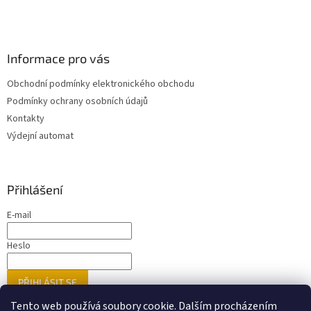
Informace pro vás
Obchodní podmínky elektronického obchodu
Podmínky ochrany osobních údajů
Kontakty
Výdejní automat
Přihlášení
E-mail
Heslo
PŘIHLÁSIT SE
Nová registrace
Zapomenuté heslo
Tento web používá soubory cookie. Dalším procházením