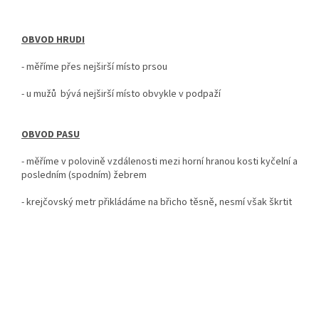
OBVOD HRUDI
- měříme přes nejširší místo prsou
- u mužů bývá nejširší místo obvykle v podpaží
OBVOD PASU
- měříme v polovině vzdálenosti mezi horní hranou kosti kyčelní a
posledním (spodním) žebrem
- krejčovský metr
přikládáme na břicho těsně, nesmí však škrtit