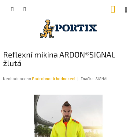
Přejít
NÁKUP
na
obsah
KOŠÍK
Reflexní mikina ARDON®SIGNAL
žlutá
Průměrné
Neohodnoceno
Podrobnosti hodnocení
Značka:
SIGNAL
hodnocení
produktu
je
0,0
z
5
hvězdiček.