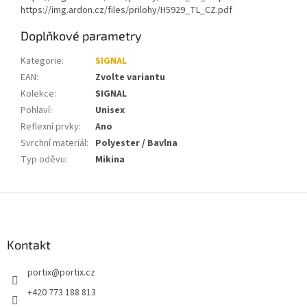
https://img.ardon.cz/files/prilohy/H5929_TL_CZ.pdf
Doplňkové parametry
Kategorie
:
SIGNAL
EAN
:
Zvolte variantu
Kolekce
:
SIGNAL
Pohlaví
:
Unisex
Reflexní prvky
:
Ano
Svrchní materiál
:
Polyester / Bavlna
Typ oděvu
:
Mikina
Z
á
p
a
Kontakt
t
portix
@
portix.cz
í
+420 773 188 813