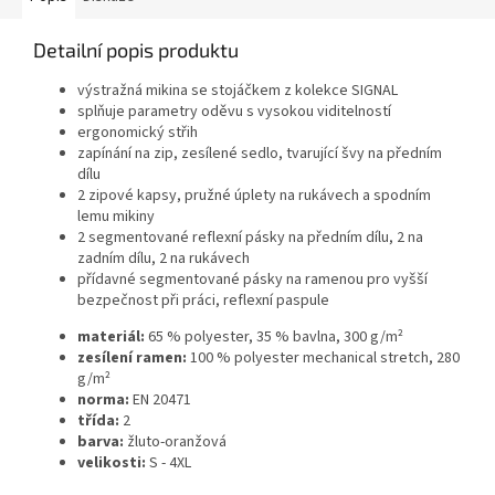
Detailní popis produktu
výstražná mikina se stojáčkem z kolekce SIGNAL
splňuje parametry oděvu s vysokou viditelností
ergonomický střih
zapínání na zip, zesílené sedlo, tvarující švy na předním
dílu
2 zipové kapsy, pružné úplety na rukávech a spodním
lemu mikiny
2 segmentované reflexní pásky na předním dílu, 2 na
zadním dílu, 2 na rukávech
přídavné segmentované pásky na ramenou pro vyšší
bezpečnost při práci, reflexní paspule
materiál:
65 % polyester, 35 % bavlna, 300 g/m²
zesílení ramen:
100 % polyester mechanical stretch, 280
g/m²
norma:
EN 20471
třída:
2
barva:
žluto-oranžová
velikosti:
S - 4XL