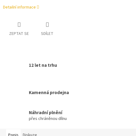
Detailní informace
ZEPTAT SE
SDÍLET
12 let na trhu
Kamenná prodejna
Náhradní plnění
přes chráněnou dílnu
Popis
Diskuze