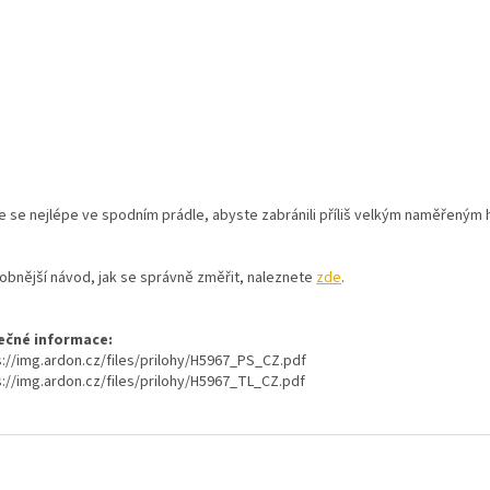
e se nejlépe ve spodním prádle, abyste zabránili příliš velkým naměřeným
obnější návod, jak se správně změřit, naleznete
zde
.
ečné informace:
s://img.ardon.cz/files/prilohy/H5967_PS_CZ.pdf
s://img.ardon.cz/files/prilohy/H5967_TL_CZ.pdf