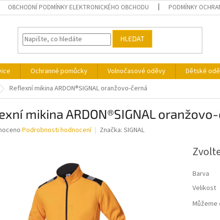
OBCHODNÍ PODMÍNKY ELEKTRONICKÉHO OBCHODU
PODMÍNKY OCHRA
HLEDAT
vice
Ochranné pomůcky
Volnočasové oděvy
Dětské odě
Reflexní mikina ARDON®SIGNAL oranžovo-černá
lexní mikina ARDON®SIGNAL oranžovo-
né
noceno
Podrobnosti hodnocení
Značka:
SIGNAL
ní
u
Zvolt
Barva
Velikost
ek.
Můžeme d