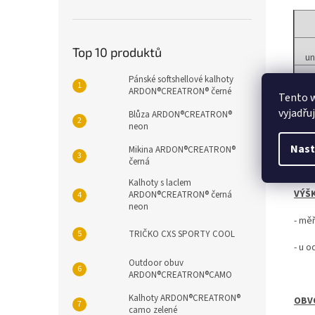
Top 10 produktů
un
Pánské softshellové kalhoty
h
ARDON®CREATRON® černé
Tento 
ob
vyjadřu
Blůza ARDON®CREATRON®
neon
Nast
Mikina ARDON®CREATRON®
černá
Kalhoty s laclem
VÝŠ
ARDON®CREATRON® černá
neon
-
měř
TRIČKO CXS SPORTY COOL
- u o
Outdoor obuv
ARDON®CREATRON®CAMO
Kalhoty ARDON®CREATRON®
OBV
camo zelené