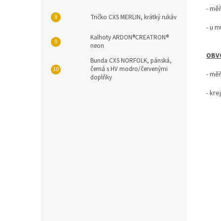
- mě
Tričko CXS MERLIN, krátký rukáv
- u 
Kalhoty ARDON®CREATRON®
neon
OBV
Bunda CXS NORFOLK, pánská,
černá s HV modro/červenými
- mě
doplňky
- kr