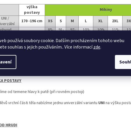
výška
Mikiny
postavy
UNI /
170 -196 cm
XS
S
M
L
XL
2XL
3X
iverzální
obvod
85-
91-
97-
103-
109-
115-
12
cm
rudníku
90
96
102
108
114
120
12
web používá soubory cookie. Dalším procházením tohoto webu
vod pasu
cm
73-78
79-84
85-90
91-96
97-104
105-111
112-
jete souhlas s jejich používáním.. Více informací
zde
.
avení
Souh
KA POSTAVY
íme od temene hlavy k patě (při rovném postoji)
děvů vrchní části těla nabízíme jednu univerzální variantu
UNI
na výšku posta
OD HRUDI