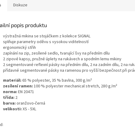
s
Diskuze
ailní popis produktu
výstražná mikina se stojáčkem z kolekce SIGNAL
splňuje parametry oděvu s vysokou viditelností
ergonomický střih
zapínání na zip, zesílené sedlo, tvarující švy na předním dílu
2 zipové kapsy, pružné úplety na rukávech a spodním lemu mikiny
2 segmentované reflexní pásky na předním dílu, 2 na zadním dílu, 2 na ru
přídavné segmentované pásky na ramenou pro vyšší bezpečnost při práci
materiál:
65 % polyester, 35 % bavlna, 300 g/m²
zesílení ramen:
100 % polyester mechanical stretch, 280 g/m²
norma:
EN 20471
třída:
2
barva:
oranžovo-černá
velikosti:
XS - 5XL
d: