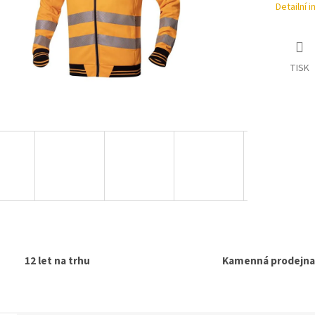
Detailní 
TISK
12 let na trhu
Kamenná prodejna