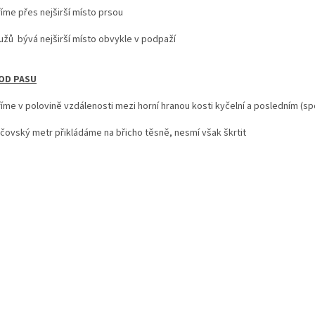
říme přes nejširší místo prsou
mužů bývá nejširší místo obvykle v podpaží
OD PASU
říme v polovině vzdálenosti mezi horní hranou kosti kyčelní a posledním (
ejčovský metr
přikládáme na břicho těsně, nesmí však škrtit