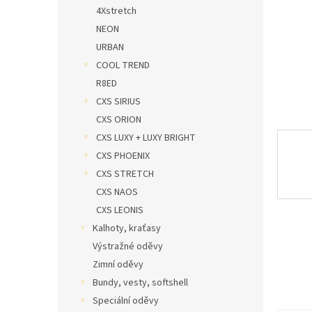
n
4Xstretch
e
NEON
l
URBAN
COOL TREND
R8ED
CXS SIRIUS
CXS ORION
CXS LUXY + LUXY BRIGHT
CXS PHOENIX
CXS STRETCH
CXS NAOS
CXS LEONIS
Kalhoty, kraťasy
Výstražné oděvy
Zimní oděvy
Bundy, vesty, softshell
Speciální oděvy