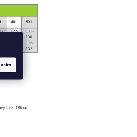
L
4XL
5XL
1-
127-
133-
6
132
138
126-
118
119-125
132
lasím
vy 170 - 196 cm