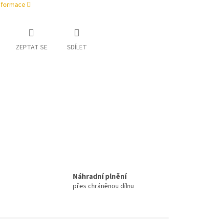
informace
ZEPTAT SE
SDÍLET
Náhradní plnění
přes chráněnou dílnu