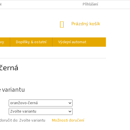
NY OSOBNÍCH ÚDAJŮ
KONTAKTY
VÝDEJNÍ AUTOMAT
Přihlášení
NÁKUPNÍ
Prázdný košík
KOŠÍK
vy
Doplňky & ostatní
Výdejní automat
černá
e variantu
oručit do:
Zvolte variantu
Možnosti doručení