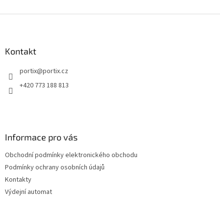
Z
á
p
a
Kontakt
t
portix
@
portix.cz
í
+420 773 188 813
Informace pro vás
Obchodní podmínky elektronického obchodu
Podmínky ochrany osobních údajů
Kontakty
Výdejní automat