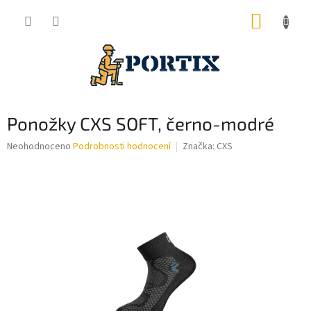
Přejít
NÁKUP
na
obsah
KOŠÍK
Ponožky CXS SOFT, černo-modré
Průměrné
Neohodnoceno
Podrobnosti hodnocení
Značka:
CXS
hodnocení
produktu
je
0,0
z
5
hvězdiček.