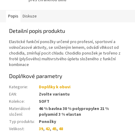
přes chráněnou dílnu
Popis
Diskuze
Detailní popis produktu
Elastické funkční ponožky určené pro profesní, sportovní a
volnočasové aktivity, se sníženým lemem, odvádí vlhkost od
chodidla, zmírňují pocit chladu. Chodidlo ponožek je tvořeno z
froté (plyšového) multivrstvého úpletu složeného z funkční
kombinace
Doplňkové parametry
Kategorie
:
Doplňky k obuvi
EAN
:
Zvolte variantu
Kolekce
:
SOFT
Materiálové
46 % bavlna 30 % polypropylen 21 %
složení
:
polyamid 3 % elastan
Typ produktu
:
Ponožky
Velikost
:
39
,
42
,
45
,
48