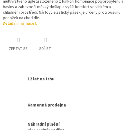
multivrstvého úpletu složeného z funkční kombinace polypropylenu a
bavlny a zabezpečí měkký došlap a vyšší komfort ve vlhkém a
chladném prostředí. Nártový elastický pásek je určený proti posunu
ponožek na chodidle.
Detailní informace
ZEPTAT SE
SDÍLET
12 let na trhu
Kamenná prodejna
Náhradní plnění