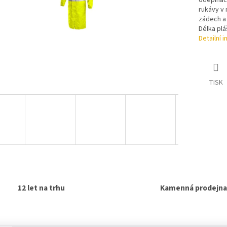
odepínací
rukávy v 
zádech a 
Délka plá
Detailní 
TISK
12 let na trhu
Kamenná prodejna