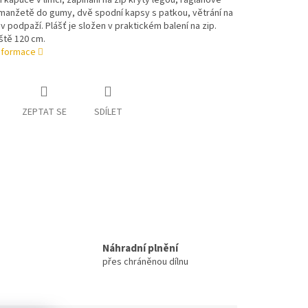
 kapuce v límci, zapínání na zip krytý légou, raglánové
manžetě do gumy, dvě spodní kapsy s patkou, větrání na
v podpaží. Plášť je složen v praktickém balení na zip.
ště 120 cm.
informace
ZEPTAT SE
SDÍLET
Náhradní plnění
přes chráněnou dílnu