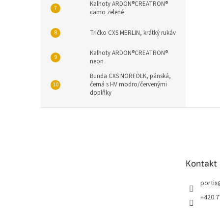
Kalhoty ARDON®CREATRON®
camo zelené
Tričko CXS MERLIN, krátký rukáv
Kalhoty ARDON®CREATRON®
neon
Bunda CXS NORFOLK, pánská,
černá s HV modro/červenými
doplňky
Z
á
p
a
t
Kontakt
í
portix
+420 7