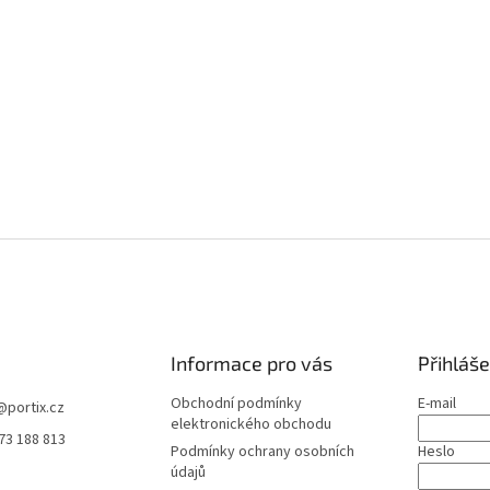
Informace pro vás
Přihláše
Obchodní podmínky
E-mail
@
portix.cz
elektronického obchodu
73 188 813
Podmínky ochrany osobních
Heslo
údajů