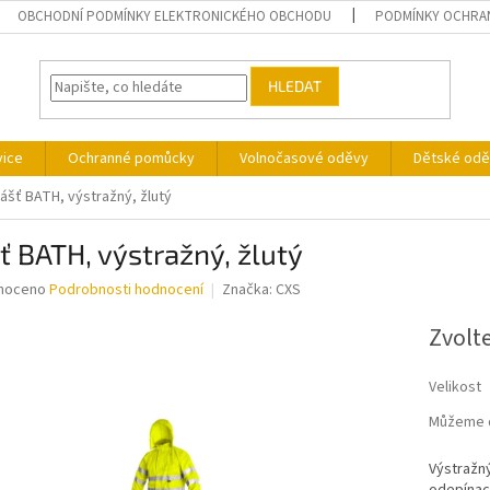
OBCHODNÍ PODMÍNKY ELEKTRONICKÉHO OBCHODU
PODMÍNKY OCHRA
HLEDAT
vice
Ochranné pomůcky
Volnočasové oděvy
Dětské odě
lášť BATH, výstražný, žlutý
ť BATH, výstražný, žlutý
né
noceno
Podrobnosti hodnocení
Značka:
CXS
ní
u
Zvolt
Velikost
Můžeme d
ek.
Výstražný