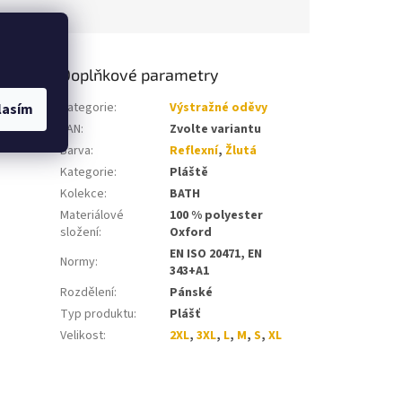
Doplňkové parametry
Kategorie
:
Výstražné oděvy
lasím
EAN
:
Zvolte variantu
Barva
:
Reflexní
,
Žlutá
Kategorie
:
Pláště
Kolekce
:
BATH
Materiálové
100 % polyester
složení
:
Oxford
EN ISO 20471, EN
Normy
:
343+A1
Rozdělení
:
Pánské
Typ produktu
:
Plášť
Velikost
:
2XL
,
3XL
,
L
,
M
,
S
,
XL