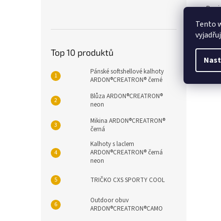
Popi
Tento 
vyjadřu
Det
Top 10 produktů
Výst
Nast
Pánské softshellové kalhoty
ARDON®CREATRON® černé
Blůza ARDON®CREATRON®
neon
Mikina ARDON®CREATRON®
černá
Kalhoty s laclem
ARDON®CREATRON® černá
neon
TRIČKO CXS SPORTY COOL
Outdoor obuv
ARDON®CREATRON®CAMO