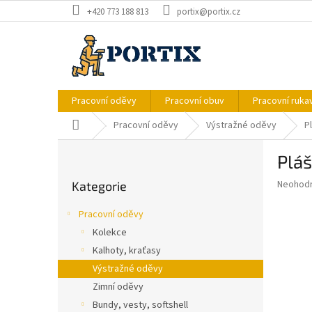
Přejít
+420 773 188 813
portix@portix.cz
na
obsah
Pracovní oděvy
Pracovní obuv
Pracovní ruka
Domů
Pracovní oděvy
Výstražné oděvy
P
P
Pláš
o
Přeskočit
s
Průměr
Neohod
Kategorie
kategorie
t
hodnoce
r
produkt
Pracovní oděvy
a
je
Kolekce
0,0
n
z
Kalhoty, kraťasy
n
5
í
Výstražné oděvy
hvězdič
p
Zimní oděvy
a
Bundy, vesty, softshell