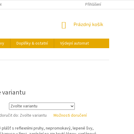
NY OSOBNÍCH ÚDAJŮ
KONTAKTY
VÝDEJNÍ AUTOMAT
Přihlášení
NÁKUPNÍ
Prázdný košík
KOŠÍK
vy
Doplňky & ostatní
Výdejní automat
e variantu
oručit do:
Zvolte variantu
Možnosti doručení
 plášť s reflexními pruhy, nepromokavý, lepené švy,