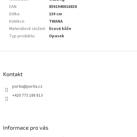
EAN
:
8591940016838
Délka
:
130 cm
Kolekce
:
TWANA
Materiálové složení
:
lícová kůže
Typ produktu
:
Opasek
Z
á
p
a
Kontakt
t
portix
@
portix.cz
í
+420 773 188 813
Informace pro vás