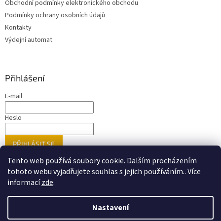
Obchodní podmínky elektronického obchodu
Podmínky ochrany osobních údajů
Kontakty
Výdejní automat
Přihlášení
E-mail
Heslo
PŘIHLÁSIT SE
Nová registrace
Zapomenuté heslo
Tento web používá soubory cookie. Dalším procházením
tohoto webu vyjadřujete souhlas s jejich používáním.. Více
informací
zde
.
Vytvořil Shoptet
Nastavení
Nastavil tým EshopyUmíme.cz
Upozorňujeme zákazníky, že ne veškeré zboží prezentované na