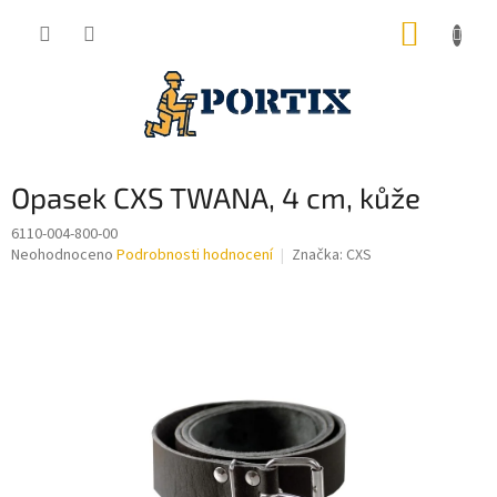
Přejít
NÁKUP
na
obsah
KOŠÍK
Opasek CXS TWANA, 4 cm, kůže
6110-004-800-00
Průměrné
Neohodnoceno
Podrobnosti hodnocení
Značka:
CXS
hodnocení
produktu
je
0,0
z
5
hvězdiček.