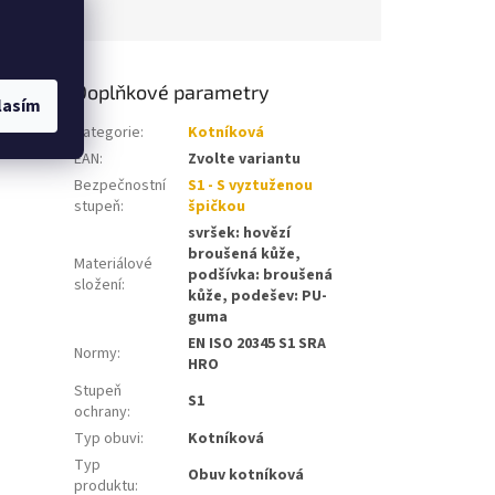
Doplňkové parametry
lasím
Kategorie
:
Kotníková
EAN
:
Zvolte variantu
Bezpečnostní
S1 - S vyztuženou
stupeň
:
špičkou
svršek: hovězí
broušená kůže,
Materiálové
podšívka: broušená
složení
:
kůže, podešev: PU-
guma
EN ISO 20345 S1 SRA
Normy
:
HRO
Stupeň
S1
ochrany
:
Typ obuvi
:
Kotníková
Typ
Obuv kotníková
produktu
: