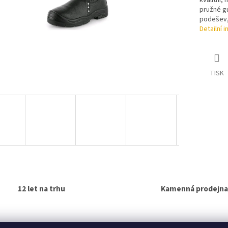
kvalitní,
pružné gu
podešev, 
Detailní 
TISK
12 let na trhu
Kamenná prodejna