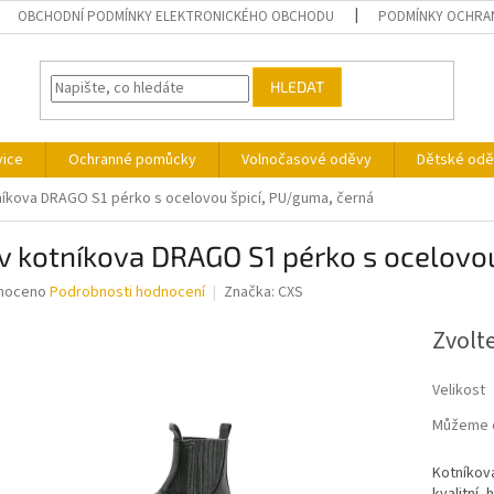
OBCHODNÍ PODMÍNKY ELEKTRONICKÉHO OBCHODU
PODMÍNKY OCHRA
HLEDAT
vice
Ochranné pomůcky
Volnočasové oděvy
Dětské odě
íkova DRAGO S1 pérko s ocelovou špicí, PU/guma, černá
 kotníkova DRAGO S1 pérko s ocelovou
né
noceno
Podrobnosti hodnocení
Značka:
CXS
ní
u
Zvolt
Velikost
Můžeme d
ek.
Kotníková