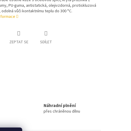
 hrubé tištěné kůže s ocelovou špicí, krytá pružinka z
my, PU-guma, antistatická, olejivzdorná, protiskluzová
odolná vůči kontaktnímu teplu do 300 °C.
informace
ZEPTAT SE
SDÍLET
Náhradní plnění
přes chráněnou dílnu