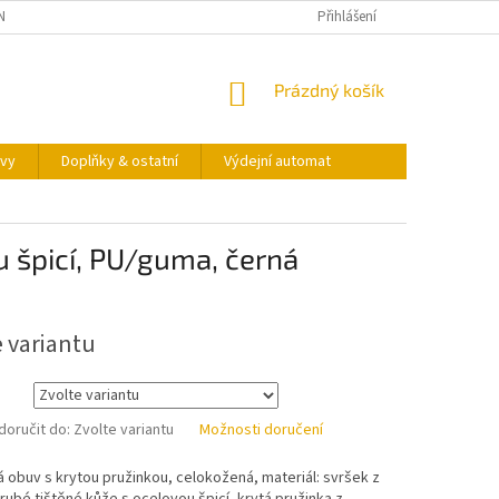
NY OSOBNÍCH ÚDAJŮ
KONTAKTY
VÝDEJNÍ AUTOMAT
Přihlášení
NÁKUPNÍ
Prázdný košík
KOŠÍK
vy
Doplňky & ostatní
Výdejní automat
 špicí, PU/guma, černá
e variantu
oručit do:
Zvolte variantu
Možnosti doručení
 obuv s krytou pružinkou, celokožená, materiál: svršek z