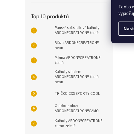
Popi
Tento 
vyjadřu
Top 10 produktů
Det
Pánské softshellové kalhoty
Nast
ARDON®CREATRON® černé
Kotn
Blůza ARDON®CREATRON®
neon
Mikina ARDON®CREATRON®
černá
Kalhoty s laclem
ARDON®CREATRON® černá
neon
TRIČKO CXS SPORTY COOL
Outdoor obuv
ARDON®CREATRON®CAMO
Kalhoty ARDON®CREATRON®
camo zelené