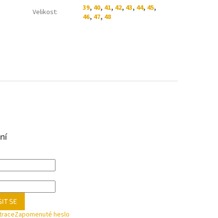
39
,
40
,
41
,
42
,
43
,
44
,
45
,
Velikost
:
46
,
47
,
48
ní
IT SE
trace
Zapomenuté heslo