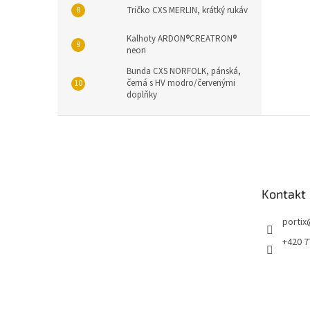
Tričko CXS MERLIN, krátký rukáv
Kalhoty ARDON®CREATRON®
neon
Bunda CXS NORFOLK, pánská,
černá s HV modro/červenými
doplňky
Z
á
p
a
t
Kontakt
í
portix
+420 7