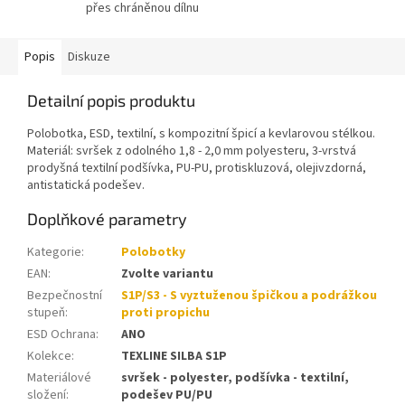
přes chráněnou dílnu
Popis
Diskuze
Detailní popis produktu
Polobotka, ESD, textilní, s kompozitní špicí a kevlarovou stélkou.
Materiál: svršek z odolného 1,8 - 2,0 mm polyesteru, 3-vrstvá
prodyšná textilní podšívka, PU-PU, protiskluzová, olejivzdorná,
antistatická podešev.
Doplňkové parametry
Kategorie
:
Polobotky
EAN
:
Zvolte variantu
Bezpečnostní
S1P/S3 - S vyztuženou špičkou a podrážkou
stupeň
:
proti propichu
ESD Ochrana
:
ANO
Kolekce
:
TEXLINE SILBA S1P
Materiálové
svršek - polyester, podšívka - textilní,
složení
:
podešev PU/PU