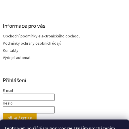
Informace pro vás
Obchodní podmínky elektronického obchodu
Podmínky ochrany osobních údajů
Kontakty
Výdejní automat
Přihlášení
E-mail
Heslo
PŘIHLÁSIT SE
Nová registrace
Zapomenuté heslo
Tento web používá soubory cookie. Dalším procházením