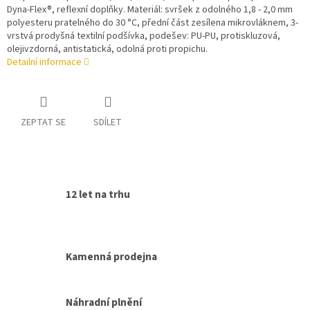
Dyna-Flex®, reflexní doplňky. Materiál: svršek z odolného 1,8 - 2,0 mm
polyesteru pratelného do 30 °C, přední část zesílena mikrovláknem, 3-
vrstvá prodyšná textilní podšívka, podešev: PU-PU, protiskluzová,
olejivzdorná, antistatická, odolná proti propichu.
Detailní informace
ZEPTAT SE
SDÍLET
12 let na trhu
Kamenná prodejna
Náhradní plnění