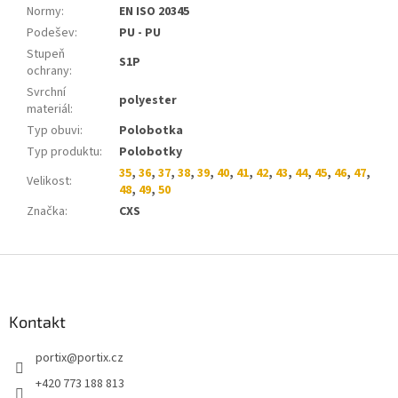
Normy
:
EN ISO 20345
Podešev
:
PU - PU
Stupeň
S1P
ochrany
:
Svrchní
polyester
materiál
:
Typ obuvi
:
Polobotka
Typ produktu
:
Polobotky
35
,
36
,
37
,
38
,
39
,
40
,
41
,
42
,
43
,
44
,
45
,
46
,
47
,
Velikost
:
48
,
49
,
50
Značka
:
CXS
Z
á
p
a
Kontakt
t
portix
@
portix.cz
í
+420 773 188 813