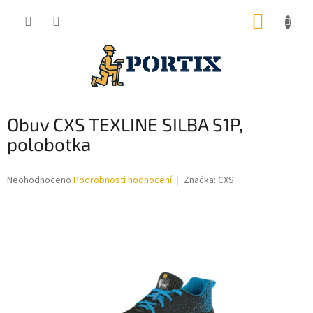
Přejít
NÁKUP
na
obsah
KOŠÍK
Obuv CXS TEXLINE SILBA S1P,
polobotka
Průměrné
Neohodnoceno
Podrobnosti hodnocení
Značka:
CXS
hodnocení
produktu
je
0,0
z
5
hvězdiček.