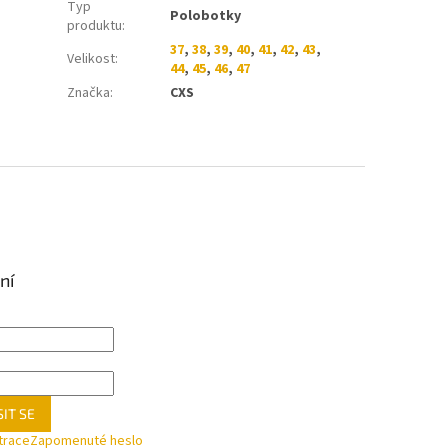
Typ
Polobotky
produktu
:
37
,
38
,
39
,
40
,
41
,
42
,
43
,
Velikost
:
44
,
45
,
46
,
47
Značka
:
CXS
ní
IT SE
trace
Zapomenuté heslo