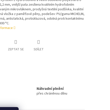
 vyroben z hydrofobního a velmi odolného polyesteru o
2,2 mm, vnější pata zesílena kvalitním hydrofobním
vaným mikrovláknem, prodyšná textilní podšívka, kvalitní
lná vložka z paměťové pěny, podešev: PU/guma MICHELIN,
rná, antistatická, protiskluzová, odolná proti kontaktnímu
300 °C.
informace
ZEPTAT SE
SDÍLET
Náhradní plnění
přes chráněnou dílnu