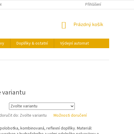
NY OSOBNÍCH ÚDAJŮ
KONTAKTY
VÝDEJNÍ AUTOMAT
Přihlášení
NÁKUPNÍ
Prázdný košík
KOŠÍK
vy
Doplňky & ostatní
Výdejní automat
e variantu
oručit do:
Zvolte variantu
Možnosti doručení
polobotka, kombinovaná, reflexní doplňky. Materiál: