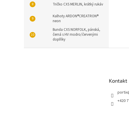
Tričko CXS MERLIN, krátký rukáv
Kalhoty ARDON®CREATRON®
neon
Bunda CXS NORFOLK, pánská,
černá s HV modro/červenými
doplňky
Z
á
p
a
t
Kontakt
í
portix
+420 7