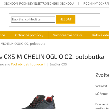
OBCHODNÍ PODMÍNKY ELEKTRONICKÉHO OBCHODU
PODMÍNKY OCHRA
HLEDAT
vice
Ochranné pomůcky
Volnočasové oděvy
Dětské odě
 MICHELIN OGLIO O2, polobotka
v CXS MICHELIN OGLIO O2, polobotka
né
noceno
Podrobnosti hodnocení
Značka:
CXS
ní
u
Zvolt
Velikost
Můžeme d
ek.
Pracovní 