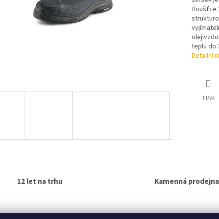
svršek je
tloušťce 
strukturo
vyjímate
olejivzdo
teplu do 
Detailní 
TISK
12 let na trhu
Kamenná prodejna