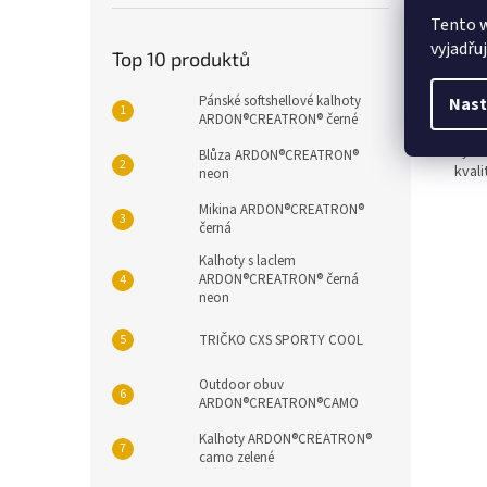
Popi
Tento 
vyjadřu
Top 10 produktů
Det
Pánské softshellové kalhoty
Nast
ARDON®CREATRON® černé
Prac
hydr
Blůza ARDON®CREATRON®
kval
neon
Mikina ARDON®CREATRON®
černá
Kalhoty s laclem
ARDON®CREATRON® černá
neon
TRIČKO CXS SPORTY COOL
Outdoor obuv
ARDON®CREATRON®CAMO
Kalhoty ARDON®CREATRON®
camo zelené