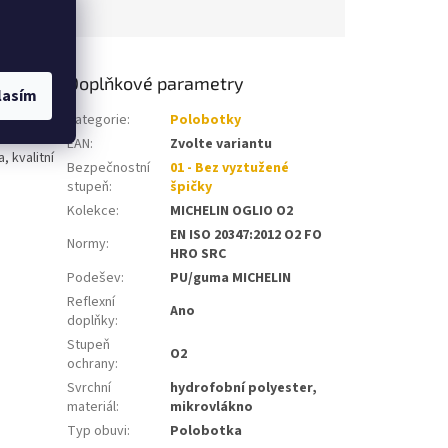
Doplňkové parametry
lasím
 z
Kategorie
:
Polobotky
ena
EAN
:
Zvolte variantu
 kvalitní
Bezpečnostní
01 - Bez vyztužené
stupeň
:
špičky
Kolekce
:
MICHELIN OGLIO O2
EN ISO 20347:2012 O2 FO
Normy
:
HRO SRC
Podešev
:
PU/guma MICHELIN
Reflexní
Ano
doplňky
:
Stupeň
O2
ochrany
:
Svrchní
hydrofobní polyester,
materiál
:
mikrovlákno
Typ obuvi
:
Polobotka