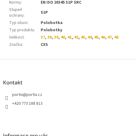
Normy
:
EN ISO 20345 S1P SRC
Stupeň
S1P
ochrany
:
Typ obuvi
:
Polobotka
Typ produktu
:
Polobotky
Velikost
:
37
,
38
,
39
,
40
,
41
,
42
,
43
,
44
,
45
,
46
,
47
,
48
Značka
:
CXS
Z
á
p
a
Kontakt
t
portix
@
portix.cz
í
+420 773 188 813
Informace pro vás