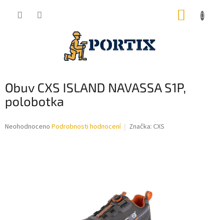
Přejít
NÁKUP
na
obsah
KOŠÍK
Obuv CXS ISLAND NAVASSA S1P,
polobotka
Průměrné
Neohodnoceno
Podrobnosti hodnocení
Značka:
CXS
hodnocení
produktu
je
0,0
z
5
hvězdiček.