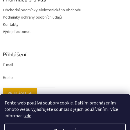
Obchodní podmínky elektronického obchodu
Podmínky ochrany osobních údajů
Kontakty
Výdejní automat
Přihlášení
E-mail
Heslo
PŘIHLÁSIT SE
Nová registrace
Zapomenuté heslo
Tento web používá soubory cookie. Dalším procházením
tohoto webu vyjadřujete souhlas s jejich používáním.. Více
informací
zde
.
Vytvořil Shoptet