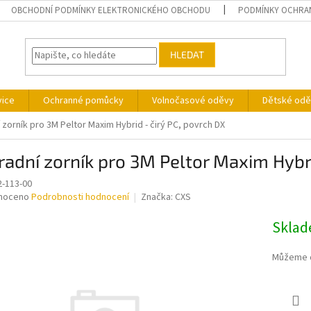
OBCHODNÍ PODMÍNKY ELEKTRONICKÉHO OBCHODU
PODMÍNKY OCHRA
HLEDAT
vice
Ochranné pomůcky
Volnočasové oděvy
Dětské odě
 zorník pro 3M Peltor Maxim Hybrid - čirý PC, povrch DX
adní zorník pro 3M Peltor Maxim Hybri
2-113-00
né
noceno
Podrobnosti hodnocení
Značka:
CXS
ní
u
Sklade
Můžeme d
ek.