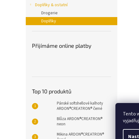
n
Doplňky & ostatní
e
Drogerie
l
Doplňky
Přijímáme online platby
Top 10 produktů
Pánské softshellové kalhoty
ARDON®CREATRON® černé
Tento 
Popi
Blůza ARDON®CREATRON®
vyjadřu
neon
Mikina ARDON®CREATRON®
Det
Nast