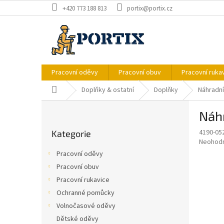
Přejít
+420 773 188 813
portix@portix.cz
na
obsah
Pracovní oděvy
Pracovní obuv
Pracovní ruka
Domů
Doplňky & ostatní
Doplňky
Náhradní
P
Náhr
o
Přeskočit
s
4190-05
Kategorie
kategorie
t
Průměr
Neohod
r
hodnoce
Pracovní oděvy
a
produkt
Pracovní obuv
je
n
0,0
Pracovní rukavice
n
z
í
Ochranné pomůcky
5
p
Volnočasové oděvy
hvězdič
a
Dětské oděvy