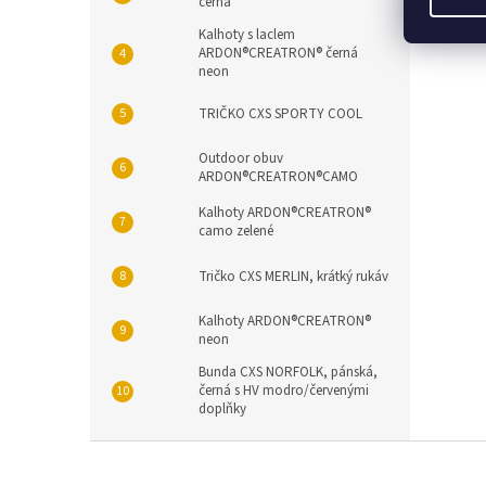
černá
Popi
Kalhoty s laclem
ARDON®CREATRON® černá
neon
TRIČKO CXS SPORTY COOL
Outdoor obuv
ARDON®CREATRON®CAMO
Kalhoty ARDON®CREATRON®
camo zelené
Tričko CXS MERLIN, krátký rukáv
Kalhoty ARDON®CREATRON®
neon
Bunda CXS NORFOLK, pánská,
černá s HV modro/červenými
doplňky
Z
á