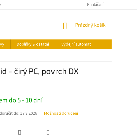
NY OSOBNÍCH ÚDAJŮ
KONTAKTY
VÝDEJNÍ AUTOMAT
Přihlášení
NÁKUPNÍ
Prázdný košík
KOŠÍK
vy
Doplňky & ostatní
Výdejní automat
d - čirý PC, povrch DX
m do 5 - 10 dní
oručit do:
17.8.2026
Možnosti doručení