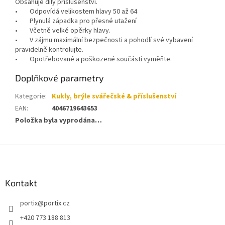
Obsahuje díly příslušenství.
• Odpovídá velikostem hlavy 50 až 64
• Plynulá západka pro přesné utažení
• Včetně velké opěrky hlavy.
• V zájmu maximální bezpečnosti a pohodlí své vybavení
pravidelně kontrolujte.
• Opotřebované a poškozené součásti vyměňte.
Doplňkové parametry
Kategorie
:
Kukly, brýle svářečské & příslušenství
EAN
:
4046719643653
Položka byla vyprodána…
Z
á
p
a
Kontakt
t
portix
@
portix.cz
í
+420 773 188 813