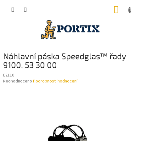
Přejít
NÁKUP
na
obsah
KOŠÍK
Náhlavní páska Speedglas™ řady
9100, 53 30 00
E2116
Průměrné
Neohodnoceno
Podrobnosti hodnocení
hodnocení
produktu
je
0,0
z
5
hvězdiček.