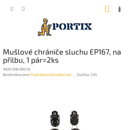
Přejít
NÁKUP
na
obsah
KOŠÍK
Mušlové chrániče sluchu EP167, na
přilbu, 1 pár=2ks
4420-006-000-01
Průměrné
Neohodnoceno
Podrobnosti hodnocení
Značka:
CXS
hodnocení
produktu
je
0,0
z
5
hvězdiček.