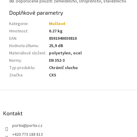
dB. Doporučené použití: zemědělství, strojírenství, stavebnictví.
Doplňkové parametry
Kategorie
:
Mušlové
Hmotnost
:
0.27 kg
EAN
:
8591940030810
Hodnota útlumu
:
25,9 dB
Materiálové složení
:
polyetylen, ocel
Normy
:
EN 352-3
Typ produktu
:
Chránič sluchu
Značka
:
CXS
Z
á
p
a
Kontakt
t
portix
@
portix.cz
í
+420 773 188 813