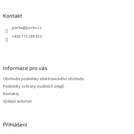
á
p
a
Kontakt
t
portix
@
portix.cz
í
+420 773 188 813
Informace pro vás
Obchodní podmínky elektronického obchodu
Podmínky ochrany osobních údajů
Kontakty
Výdejní automat
Přihlášení