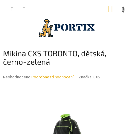
Přejít
NÁKUP
na
obsah
KOŠÍK
Mikina CXS TORONTO, dětská,
černo-zelená
Průměrné
Neohodnoceno
Podrobnosti hodnocení
Značka:
CXS
hodnocení
produktu
je
0,0
z
5
hvězdiček.