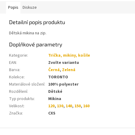
Popis
Diskuze
Detailní popis produktu
Dětská mikina na zip.
Doplňkové parametry
Kategorie
:
Trička, mikiny, košile
EAN
:
Zvolte variantu
Barva
:
Černá
,
Zelená
Kolekce
:
TORONTO
Materiálové složení
:
100% polyester
Rozdělení
:
Dětské
Typ produktu
:
Mikina
Velikost
:
120
,
130
,
140
,
150
,
160
Značka
:
CXS
Z