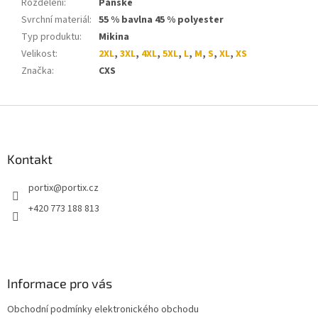
Rozdělení
:
Pánské
Svrchní materiál
:
55 % bavlna 45 % polyester
Typ produktu
:
Mikina
Velikost
:
2XL
,
3XL
,
4XL
,
5XL
,
L
,
M
,
S
,
XL
,
XS
Značka
:
CXS
Z
á
p
a
Kontakt
t
portix
@
portix.cz
í
+420 773 188 813
Informace pro vás
Obchodní podmínky elektronického obchodu