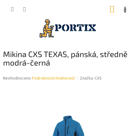
Přejít
NÁKUP
na
obsah
KOŠÍK
Mikina CXS TEXAS, pánská, středně
modrá-černá
Průměrné
Neohodnoceno
Podrobnosti hodnocení
Značka:
CXS
hodnocení
produktu
je
0,0
z
5
hvězdiček.