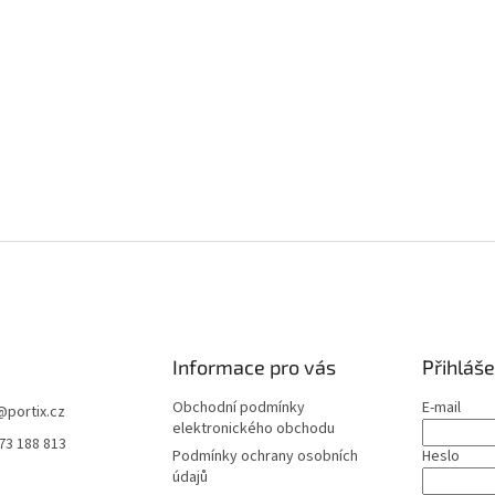
Informace pro vás
Přihláše
Obchodní podmínky
E-mail
@
portix.cz
elektronického obchodu
73 188 813
Podmínky ochrany osobních
Heslo
údajů