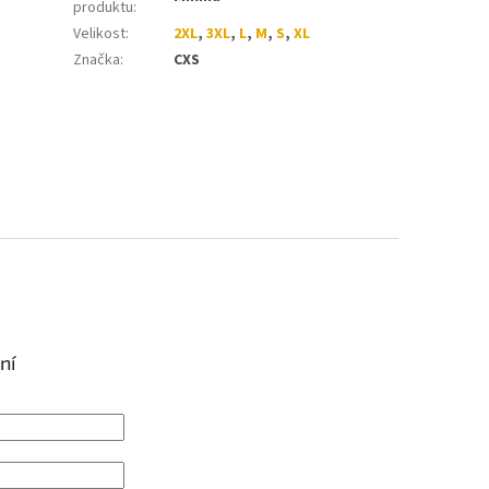
produktu
:
Velikost
:
2XL
,
3XL
,
L
,
M
,
S
,
XL
Značka
:
CXS
ní