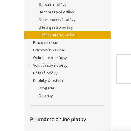
n
Speciální oděvy
e
Jednorázové oděvy
l
Nepromokavé oděvy
Bílé a gastro oděvy
Trička, mikiny, košile
Pracovní obuv
Pracovní rukavice
Ochranné pomůcky
Volnočasové oděvy
Dětské oděvy
Doplňky & ostatní
Drogerie
Doplňky
Přijímáme online platby