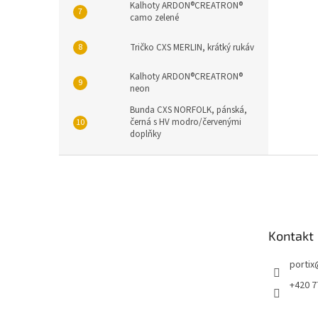
Kalhoty ARDON®CREATRON®
camo zelené
Tričko CXS MERLIN, krátký rukáv
Kalhoty ARDON®CREATRON®
neon
Bunda CXS NORFOLK, pánská,
černá s HV modro/červenými
doplňky
Z
á
p
a
t
Kontakt
í
portix
+420 7