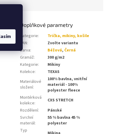
Doplňkové parametry
y na
Kategorie
:
Trička, mikiny, košile
lasím
EAN
:
Zvolte variantu
Barva
:
Béžová
,
Černá
Gramáž
:
300 g/m2
Kategorie
:
Mikiny
Kolekce
:
TEXAS
100% bavlna, vnitřní
Materiálové
materiál - 100%
složení
:
polyester fleece
Montérková
CXS STRETCH
kolekce
:
Rozdělení
:
Pánské
Svrchní
55 % bavlna 45 %
materiál
:
polyester
Typ
Mikina