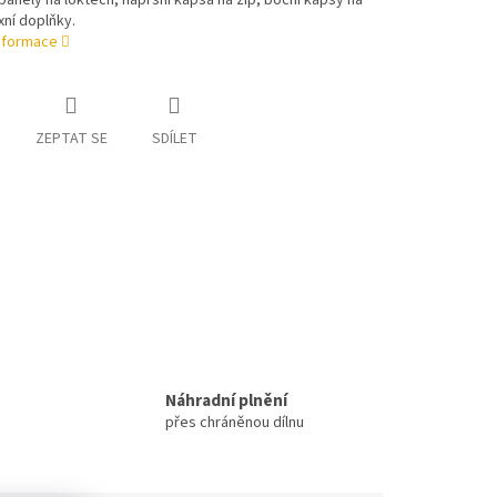
panely na loktech, náprsní kapsa na zip, boční kapsy na
xní doplňky.
informace
ZEPTAT SE
SDÍLET
Náhradní plnění
přes chráněnou dílnu