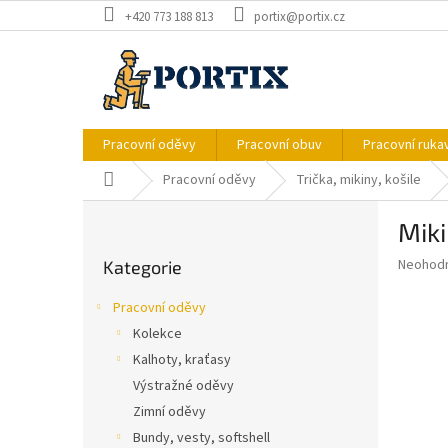
Přejít
+420 773 188 813
portix@portix.cz
na
obsah
Pracovní oděvy
Pracovní obuv
Pracovní ruka
Domů
Pracovní oděvy
Trička, mikiny, košile
P
Mik
o
Přeskočit
s
Průměr
Neohod
Kategorie
kategorie
t
hodnoce
r
produkt
Pracovní oděvy
a
je
Kolekce
0,0
n
z
Kalhoty, kraťasy
n
5
í
Výstražné oděvy
hvězdič
p
Zimní oděvy
a
Bundy, vesty, softshell