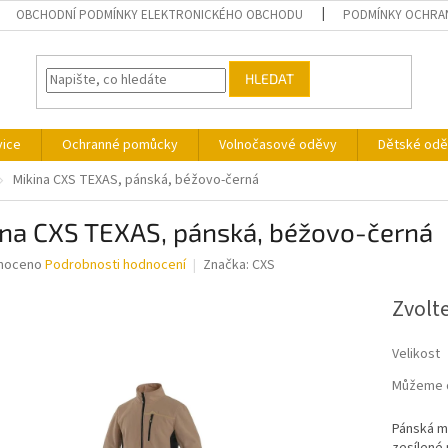
OBCHODNÍ PODMÍNKY ELEKTRONICKÉHO OBCHODU
PODMÍNKY OCHRA
HLEDAT
vice
Ochranné pomůcky
Volnočasové oděvy
Dětské odě
Mikina CXS TEXAS, pánská, béžovo-černá
ina CXS TEXAS, pánská, béžovo-černá
né
noceno
Podrobnosti hodnocení
Značka:
CXS
ní
u
Zvolt
Velikost
Můžeme d
ek.
Pánská m