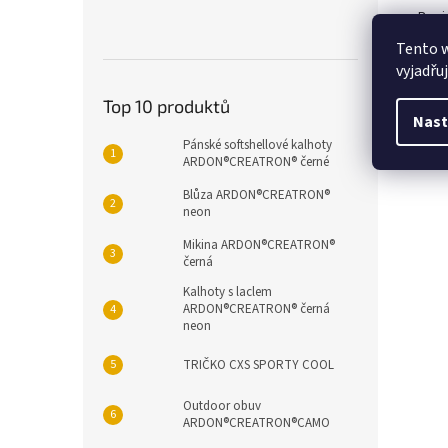
Popi
Tento 
vyjadřu
Det
Top 10 produktů
Páns
Nast
lokte
Pánské softshellové kalhoty
ARDON®CREATRON® černé
Blůza ARDON®CREATRON®
neon
Mikina ARDON®CREATRON®
černá
Kalhoty s laclem
ARDON®CREATRON® černá
neon
TRIČKO CXS SPORTY COOL
Outdoor obuv
ARDON®CREATRON®CAMO