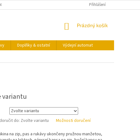
NY OSOBNÍCH ÚDAJŮ
KONTAKTY
VÝDEJNÍ AUTOMAT
Přihlášení
NÁKUPNÍ
Prázdný košík
KOŠÍK
vy
Doplňky & ostatní
Výdejní automat
e variantu
oručit do:
Zvolte variantu
Možnosti doručení
ikina na zip, pas a rukávy ukončeny pružnou manžetou,