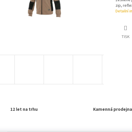
zesílené 
zip, refle
Detailní 
TISK
12 let na trhu
Kamenná prodejna