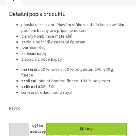
Detailní popis produktu
pánská mikina v přiléhavém střihu se stojáčkem s větším
podílem bavlny pro příjemné nošení
trendy kombinace materiálů
sedlo a boční díly zesílené úpletem
tvarovací švy
zapínání na zip
2 spodní zipové kapsy
materiál:
50 % bavlna, 50 % polyester, CVC, 340 g,
fleece
zesílení:
piquet bonded fleece, 100 % polyester
velikosti:
XS - 5XL
barva:
středně modrá royal
Návod:
výška
Mikiny
postavy