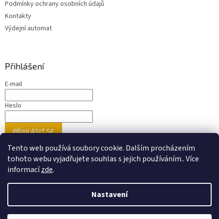
Podmínky ochrany osobních údajů
Kontakty
Výdejní automat
Přihlášení
E-mail
Heslo
PŘIHLÁSIT SE
Nová registrace
Zapomenuté heslo
Tento web používá soubory cookie. Dalším procházením
tohoto webu vyjadřujete souhlas s jejich používáním.. Více
informací
zde
.
Vytvořil Shoptet
Nastavení
Nastavil tým EshopyUmíme.cz
Upozorňujeme zákazníky, že ne veškeré zboží prezentované na
našem webu je dostupné přímo na prodejnách. Doporučujeme