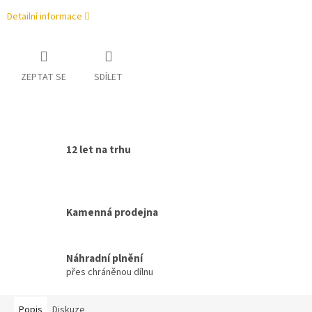
Detailní informace
ZEPTAT SE
SDÍLET
12 let na trhu
Kamenná prodejna
Náhradní plnění
přes chráněnou dílnu
Popis
Diskuze