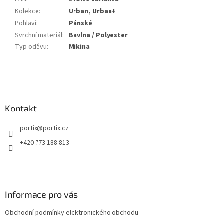
Kolekce
:
Urban, Urban+
Pohlaví
:
Pánské
Svrchní materiál
:
Bavlna / Polyester
Typ oděvu
:
Mikina
Z
á
p
a
Kontakt
t
portix
@
portix.cz
í
+420 773 188 813
Informace pro vás
Obchodní podmínky elektronického obchodu