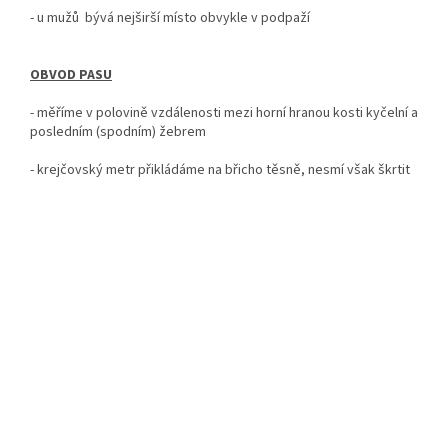
- u mužů bývá nejširší místo obvykle v podpaží
OBVOD PASU
- měříme v polovině vzdálenosti mezi horní hranou kosti kyčelní a
posledním (spodním) žebrem
- krejčovský metr
přikládáme na břicho těsně, nesmí však škrtit