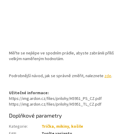
Měřte se nejlépe ve spodním prádle, abyste zabránili příliš
velkým naměřeným hodnotám.
Podrobnější návod, jak se správně změřit, naleznete
zde
.
Užitečné informace:
https://img.ardon.cz/files/prilohy/H5951_PS_CZ.pdf
https://img.ardon.cz/files/prilohy/H5951_TL_CZ.pdf
Doplňkové parametry
Kategorie
:
Trička, mikiny, košile
EAN
:
Zvolte variantu