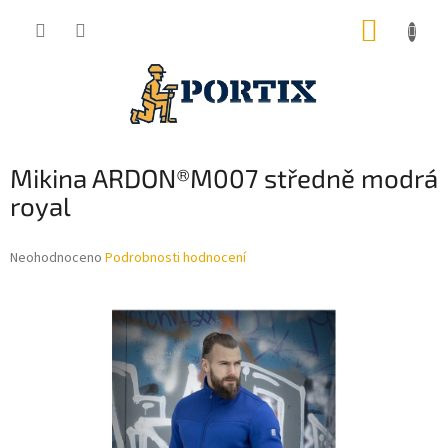
Přejít
NÁKUP
na
obsah
KOŠÍK
Mikina ARDON®M007 středně modrá
royal
Průměrné
Neohodnoceno
Podrobnosti hodnocení
hodnocení
produktu
je
0,0
z
5
hvězdiček.