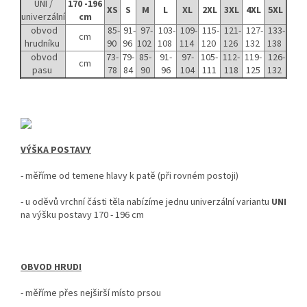
UNI /
170 -196
XS
S
M
L
XL
2XL
3XL
4XL
5XL
univerzální
cm
obvod
85-
91-
97-
103-
109-
115-
121-
127-
133-
cm
hrudníku
90
96
102
108
114
120
126
132
138
obvod
73-
79-
85-
91-
97-
105-
112-
119-
126-
cm
pasu
78
84
90
96
104
111
118
125
132
VÝŠKA POSTAVY
-
měříme od temene hlavy k patě (při rovném postoji)
- u oděvů vrchní části těla nabízíme jednu univerzální variantu
UNI
na výšku postavy 170 - 196 cm
OBVOD HRUDI
- měříme přes nejširší místo prsou