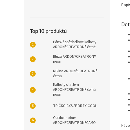
Popi
Det
Top 10 produktů
Pánské softshellové kalhoty
ARDON®CREATRON® černé
Blůza ARDON®CREATRON®
neon
Mikina ARDON®CREATRON®
černá
Kalhoty s laclem
ARDON®CREATRON® černá
neon
TRIČKO CXS SPORTY COOL
Outdoor obuv
ARDON®CREATRON®CAMO
Návo