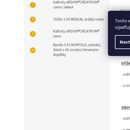
Kalhoty ARDON®CREATRON®
camo zelené
UNI 
Tričko CXS MERLIN, krátký rukáv
Tento 
obvo
vyjadřu
ob
Kalhoty ARDON®CREATRON®
neon
Nast
Bunda CXS NORFOLK, pánská,
černá s HV modro/červenými
doplňky
VÝŠ
-
měř
- u o
OBV
- mě
- u 