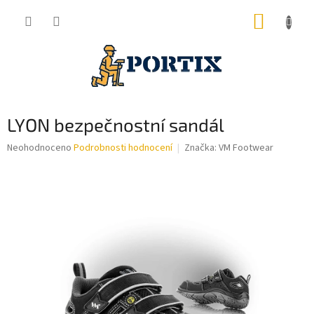
Přejít
NÁKUP
na
obsah
KOŠÍK
LYON bezpečnostní sandál
Průměrné
Neohodnoceno
Podrobnosti hodnocení
Značka:
VM Footwear
hodnocení
produktu
je
0,0
z
5
hvězdiček.