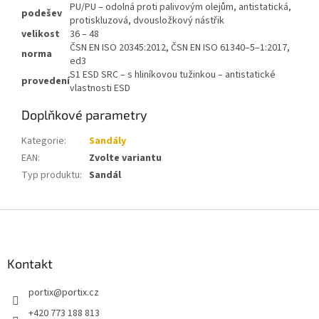
PU/PU – odolná proti palivovým olejům, antistatická,
podešev
protiskluzová, dvousložkový nástřik
velikost
36 – 48
ČSN EN ISO 20345:2012, ČSN EN ISO 61340–5–1:2017,
norma
ed3
S1 ESD SRC – s hliníkovou tužinkou – antistatické
provedení
vlastnosti ESD
Doplňkové parametry
Kategorie
:
Sandály
EAN
:
Zvolte variantu
Typ produktu
:
Sandál
Z
á
p
a
Kontakt
t
portix
@
portix.cz
í
+420 773 188 813