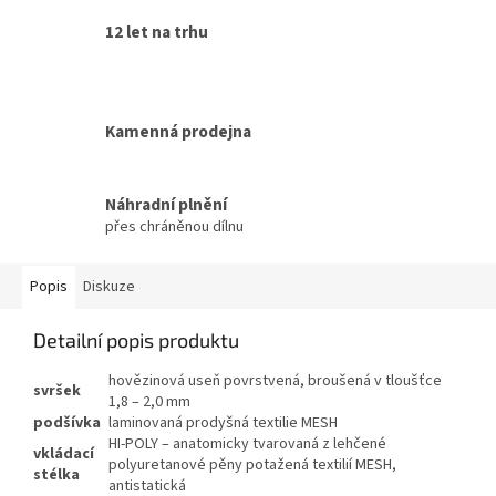
12 let na trhu
Kamenná prodejna
Náhradní plnění
přes chráněnou dílnu
Popis
Diskuze
Detailní popis produktu
hovězinová useň povrstvená, broušená v tloušťce
svršek
1,8 – 2,0 mm
podšívka
laminovaná prodyšná textilie MESH
HI-POLY – anatomicky tvarovaná z lehčené
vkládací
polyuretanové pěny potažená textilií MESH,
stélka
antistatická