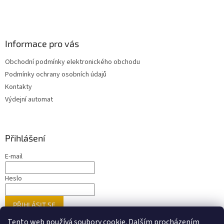
Informace pro vás
Obchodní podmínky elektronického obchodu
Podmínky ochrany osobních údajů
Kontakty
Výdejní automat
Přihlášení
E-mail
Heslo
PŘIHLÁSIT SE
Nová registrace
Zapomenuté heslo
Tento web používá soubory cookie. Dalším procházením