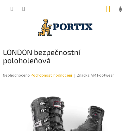
Přejít
NÁKUP
na
obsah
KOŠÍK
LONDON bezpečnostní
poloholeňová
Průměrné
Neohodnoceno
Podrobnosti hodnocení
Značka:
VM Footwear
hodnocení
produktu
je
0,0
z
5
hvězdiček.