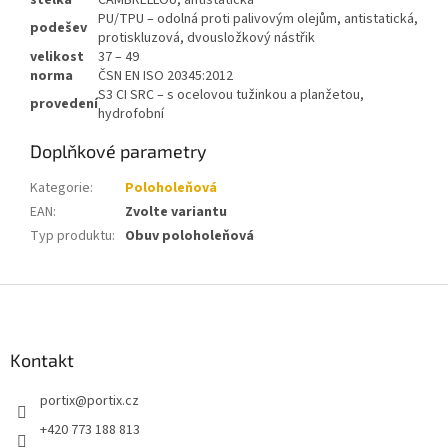
stélka
CAMBRELLOU, antistatická
PU/TPU – odolná proti palivovým olejům, antistatická,
podešev
protiskluzová, dvousložkový nástřik
velikost
37 – 49
norma
ČSN EN ISO 20345:2012
S3 CI SRC – s ocelovou tužinkou a planžetou,
provedení
hydrofobní
Doplňkové parametry
Kategorie
:
Poloholeňová
EAN
:
Zvolte variantu
Typ produktu
:
Obuv poloholeňová
Z
á
p
a
Kontakt
t
portix
@
portix.cz
í
+420 773 188 813