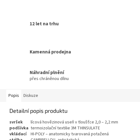
12 let na trhu
Kamenná prodejna
Náhradní plnění
přes chráněnou dílnu
Popis
Diskuze
Detailní popis produktu
svršek
lícová hovězinová useň v tloušťce 2,0 – 2,2 mm
podšívka
termoizolační textilie 3M THINSULATE
vkládací
HI-POLY – anatomicky tvarovaná potažená