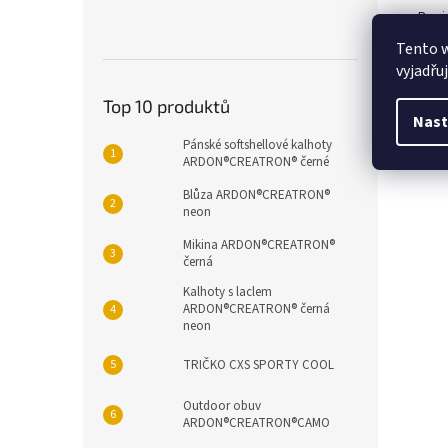
Popi
Tento 
vyjadřu
Det
Top 10 produktů
Páns
Nast
kapsy
Pánské softshellové kalhoty
kaps
ARDON®CREATRON® černé
Blůza ARDON®CREATRON®
neon
Mikina ARDON®CREATRON®
černá
Kalhoty s laclem
ARDON®CREATRON® černá
neon
TRIČKO CXS SPORTY COOL
Outdoor obuv
ARDON®CREATRON®CAMO