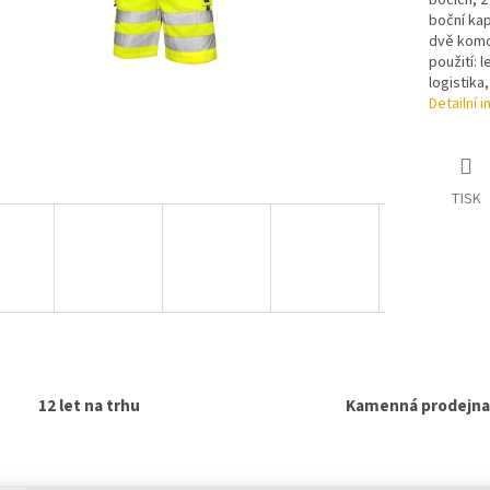
bocích, 2
boční kap
dvě komor
použití: l
logistika
Detailní 
TISK
12 let na trhu
Kamenná prodejna