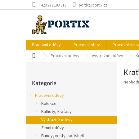
Přejít
+420 773 188 813
portix@portix.cz
na
obsah
Pracovní oděvy
Pracovní obuv
Pracovní ruka
Domů
Pracovní oděvy
Výstražné oděvy
K
P
Krať
o
Přeskočit
s
Průměr
Neohod
Kategorie
kategorie
t
hodnoce
r
produkt
Pracovní oděvy
a
je
Kolekce
0,0
n
z
Kalhoty, kraťasy
n
5
í
Výstražné oděvy
hvězdič
p
Zimní oděvy
a
Bundy, vesty, softshell