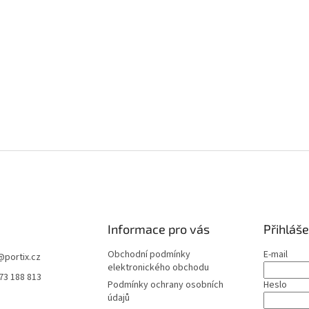
Informace pro vás
Přihláše
Obchodní podmínky
E-mail
@
portix.cz
elektronického obchodu
73 188 813
Podmínky ochrany osobních
Heslo
údajů