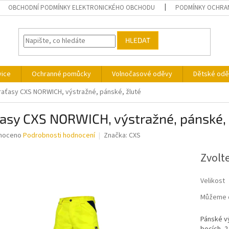
OBCHODNÍ PODMÍNKY ELEKTRONICKÉHO OBCHODU
PODMÍNKY OCHRA
HLEDAT
vice
Ochranné pomůcky
Volnočasové oděvy
Dětské odě
raťasy CXS NORWICH, výstražné, pánské, žluté
asy CXS NORWICH, výstražné, pánské, 
né
noceno
Podrobnosti hodnocení
Značka:
CXS
ní
u
Zvolt
Velikost
Můžeme d
ek.
Pánské v