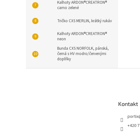
Kalhoty ARDON®CREATRON®
camo zelené
Tričko CXS MERLIN, krátký rukáv
Kalhoty ARDON®CREATRON®
neon
Bunda CXS NORFOLK, pánská,
černá s HV modro/červenými
doplňky
Z
á
p
a
t
Kontakt
í
portix
+420 7