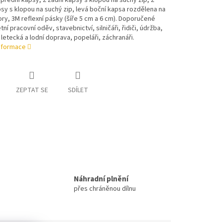
 přední kapsy, 2 zadní kapsy s klopou na suchý zip, 2
sy s klopou na suchý zip, levá boční kapsa rozdělena na
y, 3M reflexní pásky (šíře 5 cm a 6 cm). Doporučené
etní pracovní oděv, stavebnictví, silničáři, řidiči, údržba,
, letecká a lodní doprava, popeláři, záchranáři.
informace
ZEPTAT SE
SDÍLET
Náhradní plnění
přes chráněnou dílnu