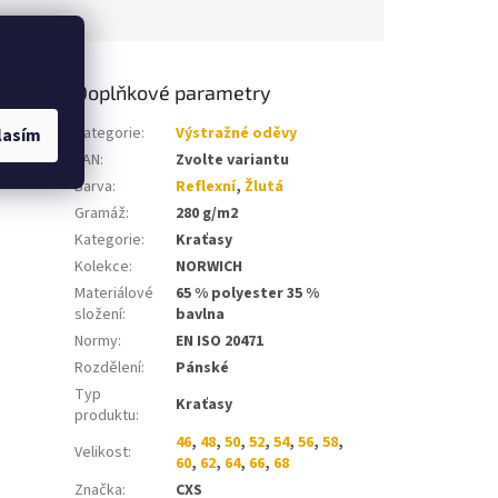
Doplňkové parametry
ínové
Kategorie
:
Výstražné oděvy
lasím
vá boční
EAN
:
Zvolte variantu
Barva
:
Reflexní
,
Žlutá
Gramáž
:
280 g/m2
Kategorie
:
Kraťasy
Kolekce
:
NORWICH
Materiálové
65 % polyester 35 %
složení
:
bavlna
Normy
:
EN ISO 20471
Rozdělení
:
Pánské
Typ
Kraťasy
produktu
:
46
,
48
,
50
,
52
,
54
,
56
,
58
,
Velikost
:
60
,
62
,
64
,
66
,
68
Značka
:
CXS