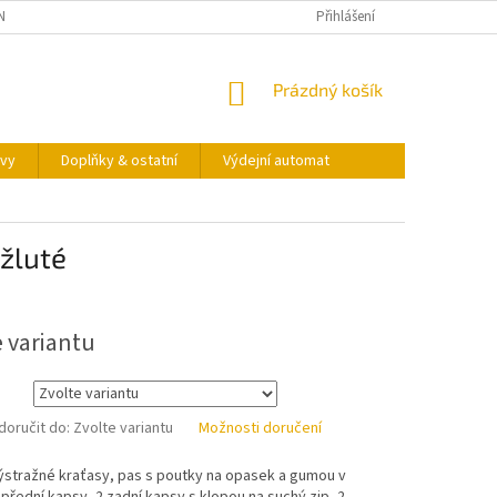
NY OSOBNÍCH ÚDAJŮ
KONTAKTY
VÝDEJNÍ AUTOMAT
Přihlášení
NÁKUPNÍ
Prázdný košík
KOŠÍK
vy
Doplňky & ostatní
Výdejní automat
žluté
e variantu
oručit do:
Zvolte variantu
Možnosti doručení
ýstražné kraťasy, pas s poutky na opasek a gumou v