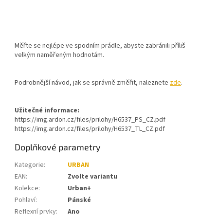
Měřte se nejlépe ve spodním prádle, abyste zabránili příliš
velkým naměřeným hodnotám.
Podrobnější návod, jak se správně změřit, naleznete
zde
.
Užitečné informace:
https://img.ardon.cz/files/prilohy/H6537_PS_CZ.pdf
https://img.ardon.cz/files/prilohy/H6537_TL_CZ.pdf
Doplňkové parametry
Kategorie
:
URBAN
EAN
:
Zvolte variantu
Kolekce
:
Urban+
Pohlaví
:
Pánské
Reflexní prvky
:
Ano