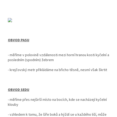
OBVOD PASU
- měříme v polovině vzdálenosti mezi horní hranou kosti kyčelní a
posledním (spodním) žebrem
- krejčovský metr
přikládáme na břicho těsně, nesmí však škrtit
OBVOD SEDU
-
měříme přes nejširší místo na bocích, kde se nacházejí kyčelní
klouby
- vzhledem k tomu, že šíře boků a hýždí se u každého liší, může