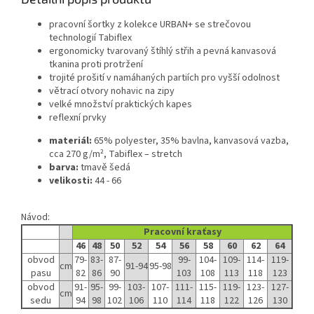
pracovní šortky z kolekce URBAN+ se strečovou
technologií Tabiflex
ergonomicky tvarovaný štíhlý střih a pevná kanvasová
tkanina proti protržení
trojité prošití v namáhaných partiích pro vyšší odolnost
větrací otvory nohavic na zipy
velké množství praktických kapes
reflexní prvky
materiál:
65% polyester, 35% bavlna, kanvasová vazba,
cca 270 g/m², Tabiflex – stretch
barva:
tmavě šedá
velikosti:
44 - 66
Návod:
Pracovní kraťasy
46
48
50
52
54
56
58
60
62
64
obvod
79-
83-
87-
99-
104-
109-
114-
119-
cm
91-94
95-98
pasu
82
86
90
103
108
113
118
123
obvod
91-
95-
99-
103-
107-
111-
115-
119-
123-
127-
cm
sedu
94
98
102
106
110
114
118
122
126
130