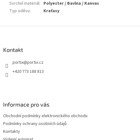
Svrchní materiál
:
Polyester / Bavlna / Kanvas
Typ oděvu
:
Kraťasy
Z
á
p
a
Kontakt
t
portix
@
portix.cz
í
+420 773 188 813
Informace pro vás
Obchodní podmínky elektronického obchodu
Podmínky ochrany osobních údajů
Kontakty
Výdejní automat