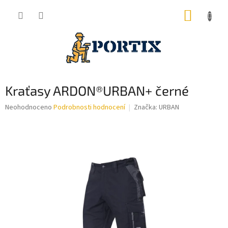
Přejít
NÁKUP
na
obsah
KOŠÍK
Kraťasy ARDON®URBAN+ černé
Průměrné
Neohodnoceno
Podrobnosti hodnocení
Značka:
URBAN
hodnocení
produktu
je
0,0
z
5
hvězdiček.