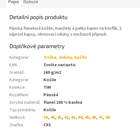
Popis
Diskuze
Detailní popis produktu
Pánská flanelová košile, manžety a patky kapes na knoflík, 2
náprsní kapsy, ohrnovací rukávy s možností připnutí.
Doplňkové parametry
Kategorie
:
Trička, mikiny, košile
EAN
:
Zvolte variantu
Gramáž
:
160 g/m2
Kategorie
:
Košile
Kolekce
:
TIM
Rozdělení
:
Pánské
Svrchní materiál
:
flanel 100 % bavlna
Typ produktu
:
Košile
Velikost
:
39
,
40
,
41
,
42
,
43
,
44
,
45
,
46
,
47
,
48
Značka
:
CXS