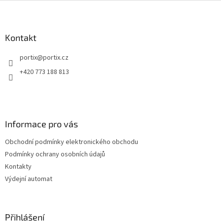
Z
á
p
a
Kontakt
t
portix
@
portix.cz
í
+420 773 188 813
Informace pro vás
Obchodní podmínky elektronického obchodu
Podmínky ochrany osobních údajů
Kontakty
Výdejní automat
Přihlášení