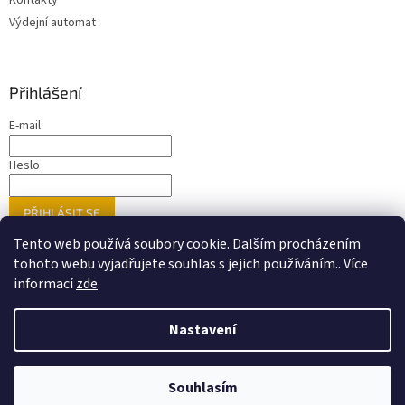
Kontakty
Výdejní automat
Přihlášení
E-mail
Heslo
PŘIHLÁSIT SE
Nová registrace
Zapomenuté heslo
Tento web používá soubory cookie. Dalším procházením
tohoto webu vyjadřujete souhlas s jejich používáním.. Více
informací
zde
.
Vytvořil Shoptet
Nastavení
Nastavil tým EshopyUmíme.cz
Upozorňujeme zákazníky, že ne veškeré zboží prezentované na
našem webu je dostupné přímo na prodejnách. Doporučujeme
ověřit dostupnost konkrétních položek před návštěvou
Souhlasím
Copyright 2026
PORTIX.CZ
. Všechna práva vyhrazena.
prodejny.