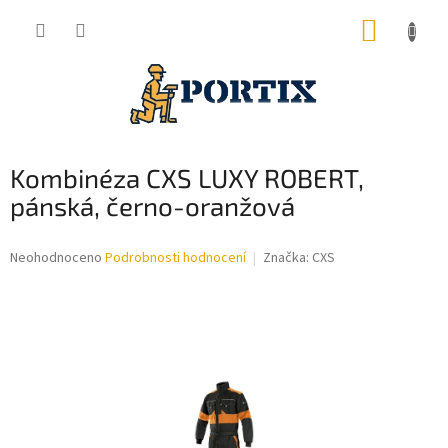
Přejít
NÁKUP
na
obsah
KOŠÍK
Kombinéza CXS LUXY ROBERT,
pánská, černo-oranžová
Průměrné
Neohodnoceno
Podrobnosti hodnocení
Značka:
CXS
hodnocení
produktu
je
0,0
z
5
hvězdiček.