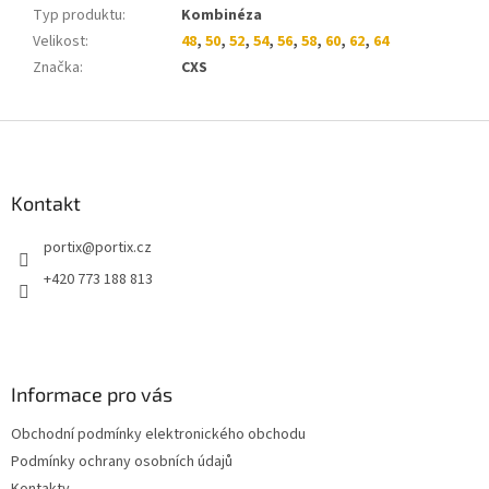
Typ produktu
:
Kombinéza
Velikost
:
48
,
50
,
52
,
54
,
56
,
58
,
60
,
62
,
64
Značka
:
CXS
Z
á
p
a
Kontakt
t
portix
@
portix.cz
í
+420 773 188 813
Informace pro vás
Obchodní podmínky elektronického obchodu
Podmínky ochrany osobních údajů